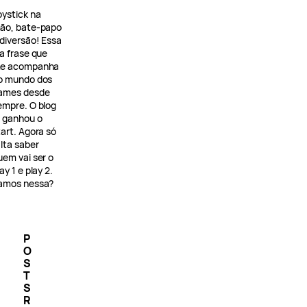
oystick na
ão, bate-papo
 diversão! Essa
 a frase que
e acompanha
o mundo dos
ames desde
empre. O blog
á ganhou o
tart. Agora só
alta saber
uem vai ser o
ay 1 e play 2.
amos nessa?
P
O
S
T
S
R