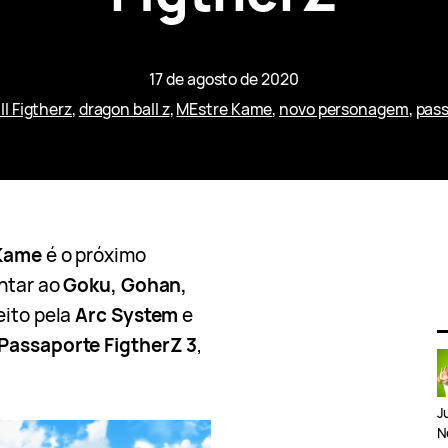
17 de agosto de 2020
l Figtherz
, 
dragon ball z
, 
MEstre Kame
, 
novo personagem
, 
pass
Kame
é o próximo
ntar ao
Goku, Gohan,
eito pela
Arc System
e
Passaporte FigtherZ 3
,
J
N