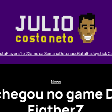
ista
Players 1 e 2
Game da Semana
Detonado
Batalha
Joystick 
News
chegou no game D
FigtherZ