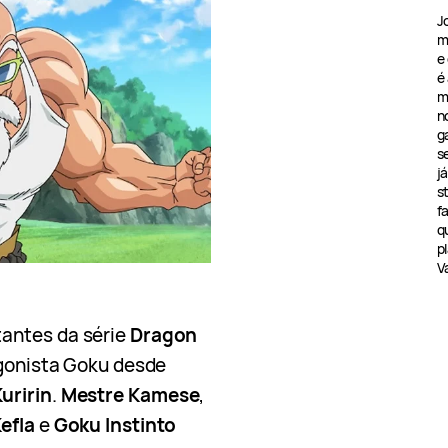
J
m
e
é
m
n
g
s
j
s
f
q
pl
V
antes da série
Dragon
agonista Goku desde
Kuririn
.
Mestre Kamese
,
efla
e
Goku Instinto