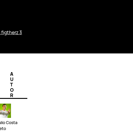
 figtherz 3
A
U
T
O
R
ulio Costa
eto