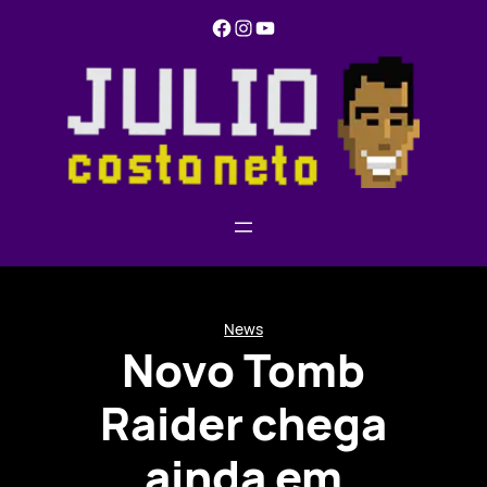
Pular
Facebook
Instagram
YouTube
para
o
conteúdo
News
Novo Tomb
Raider chega
ainda em