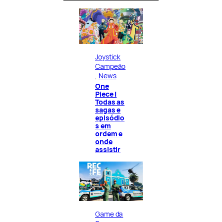
Joystick
Campeão
, 
News
One
Piece |
Todas as
sagas e
episódio
s em
ordem e
onde
assistir
Game da