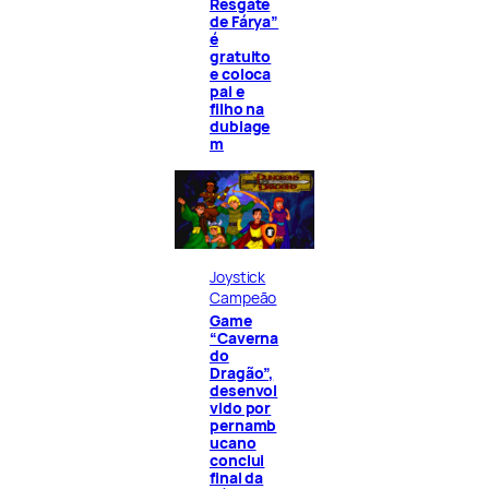
Resgate
de Fárya”
é
gratuito
e coloca
pai e
filho na
dublage
m
Joystick
Campeão
Game
“Caverna
do
Dragão”,
desenvol
vido por
pernamb
ucano
conclui
final da