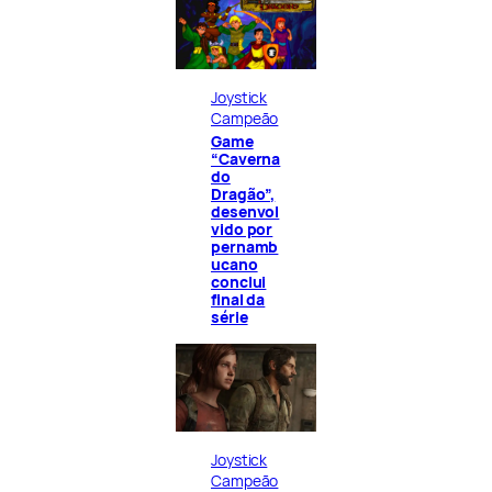
Joystick
Campeão
Game
“Caverna
do
Dragão”,
desenvol
vido por
pernamb
ucano
conclui
final da
série
Joystick
Campeão