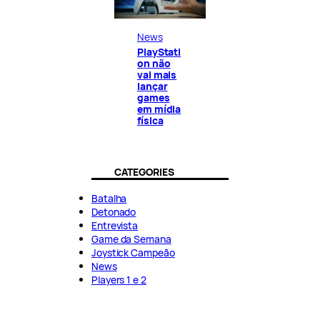
News
PlayStati
on não
vai mais
lançar
games
em mídia
física
CATEGORIES
Batalha
Detonado
Entrevista
Game da Semana
Joystick Campeão
News
Players 1 e 2