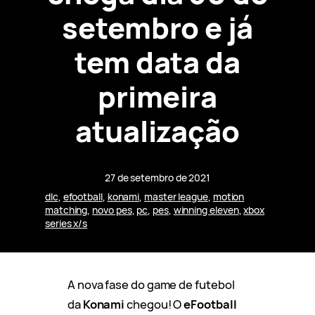
setembro e já
tem data da
primeira
atualização
27 de setembro de 2021
dlc
, 
efootball
, 
konami
, 
master league
, 
motion
matching
, 
novo pes
, 
pc
, 
pes
, 
winning eleven
, 
xbox
series x/s
A nova fase do game de futebol
da
Konami
chegou! O
eFootball