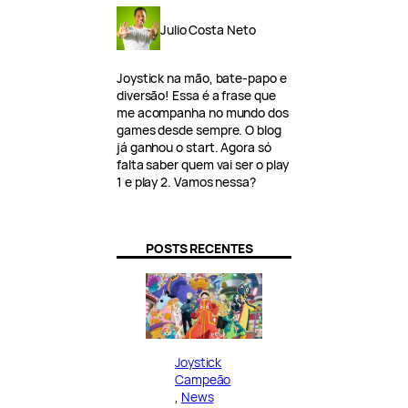
Julio Costa Neto
Joystick na mão, bate-papo e
diversão! Essa é a frase que
me acompanha no mundo dos
games desde sempre. O blog
já ganhou o start. Agora só
falta saber quem vai ser o play
1 e play 2. Vamos nessa?
POSTS RECENTES
Joystick
Campeão
, 
News