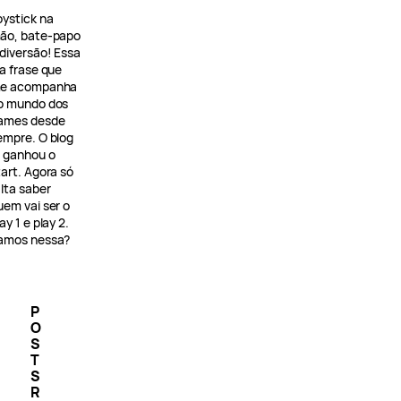
oystick na
ão, bate-papo
 diversão! Essa
 a frase que
e acompanha
o mundo dos
ames desde
empre. O blog
á ganhou o
tart. Agora só
alta saber
uem vai ser o
ay 1 e play 2.
amos nessa?
P
O
S
T
S
R