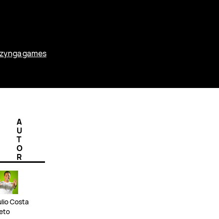
zynga games
A
U
T
O
R
ulio Costa
eto