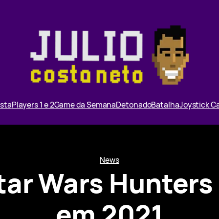
ista
Players 1 e 2
Game da Semana
Detonado
Batalha
Joystick 
News
tar Wars Hunters
em 2021