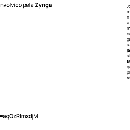
nvolvido pela
Zynga
J
m
e
é
m
n
g
s
j
s
f
q
pl
V
v=aqQzRImsdjM