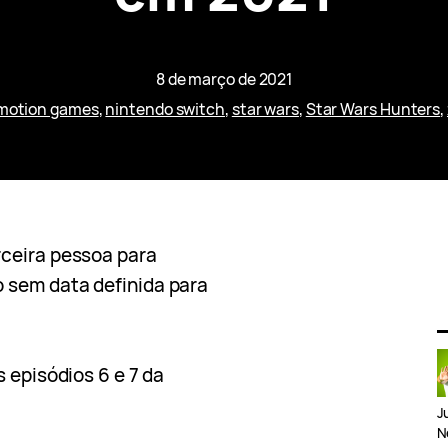
8 de março de 2021
 motion games
, 
nintendo switch
, 
star wars
, 
Star Wars Hunters
, 
rceira pessoa para
 sem data definida para
 episódios 6 e 7 da
J
N