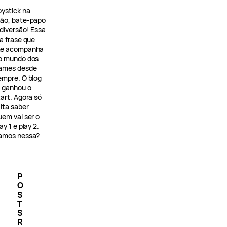
oystick na
ão, bate-papo
 diversão! Essa
 a frase que
e acompanha
o mundo dos
ames desde
empre. O blog
á ganhou o
tart. Agora só
alta saber
uem vai ser o
ay 1 e play 2.
amos nessa?
P
O
S
T
S
R