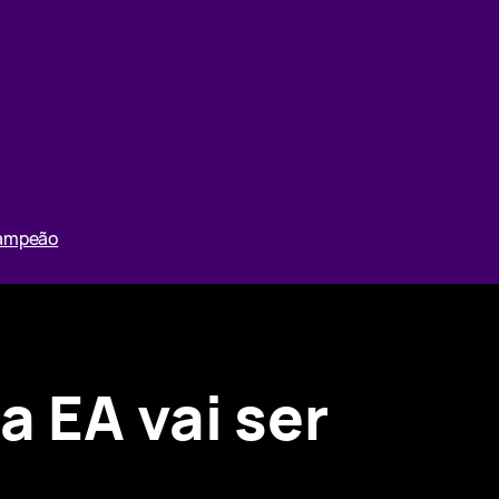
Campeão
a EA vai ser