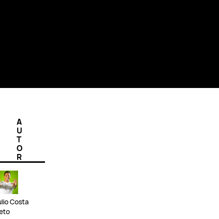
A
U
T
O
R
ulio Costa
eto