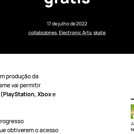
17 de julho de 2022
collabozones
, 
Electronic Arts
, 
skate
m produção da
game vai permitir
s
(PlayStation, Xbox
e
rogresso
J
que obtiverem o acesso
N