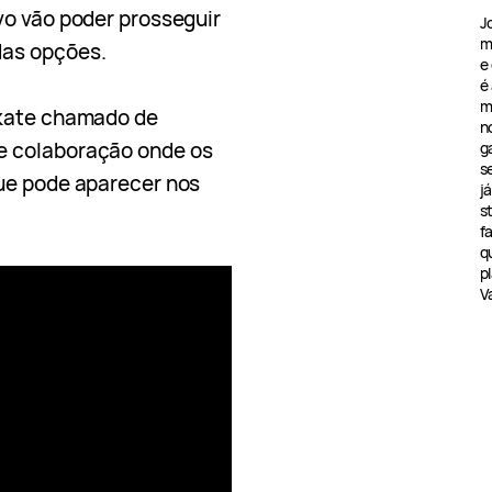
vo vão poder prosseguir
J
m
das opções.
e
é
m
Skate chamado de
n
e colaboração onde os
g
s
ue pode aparecer nos
j
s
f
q
pl
V