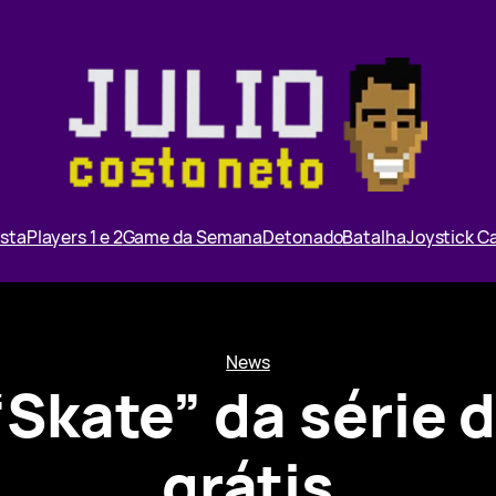
ista
Players 1 e 2
Game da Semana
Detonado
Batalha
Joystick 
News
Skate” da série d
grátis