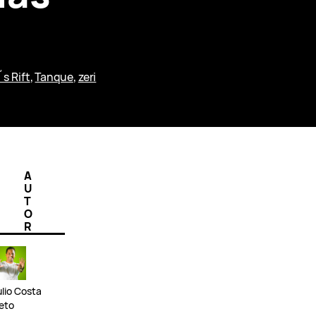
s Rift
, 
Tanque
, 
zeri
A
U
T
O
R
ulio Costa
eto