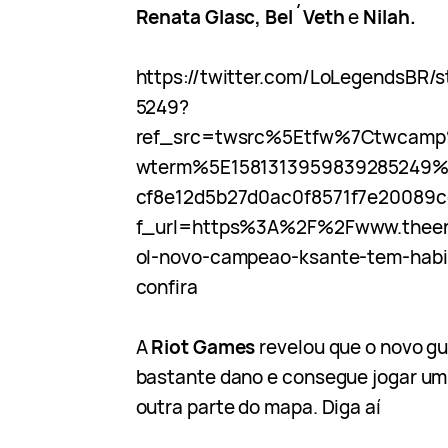
Renata Glasc, Bel´Veth
e
Nilah.
https://twitter.com/LoLegendsBR/
5249?
ref_src=twsrc%5Etfw%7Ctwcam
wterm%5E1581313959839285249
cf8e12d5b27d0ac0f8571f7e2008
f_url=https%3A%2F%2Fwww.thee
ol-novo-campeao-ksante-tem-habil
confira
A
Riot Games
revelou que o novo g
bastante dano e consegue jogar um
outra parte do mapa. Diga aí