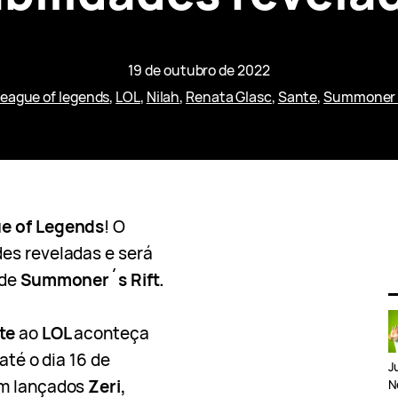
19 de outubro de 2022
league of legends
, 
LOL
, 
Nilah
, 
Renata Glasc
, 
Sante
, 
Summoner´
e of Legends
! O
es reveladas e será
 de
Summoner´s Rift.
nte
ao
LOL
aconteça
até o dia 16 de
J
am lançados
Zeri,
N