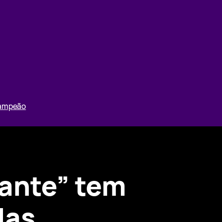
Campeão
ante” tem
das