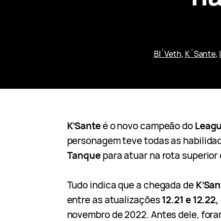
Bl´Veth
, 
K´Sante
, 
K’Sante
é o novo campeão do
Leagu
personagem teve todas as habilidad
Tanque
para atuar na rota superior
Tudo indica que a chegada de
K’Sa
entre as atualizações
12.21 e 12.22,
novembro de 2022. Antes dele, for