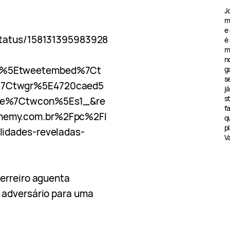
J
m
e
status/158131395983928
é
m
n
p%5Etweetembed%7Ct
g
s
%7Ctwgr%5E4720caed5
j
s
9ce%7Ctwcon%5Es1_&re
f
nemy.com.br%2Fpc%2Fl
q
pl
idades-reveladas-
V
uerreiro aguenta
 adversário para uma