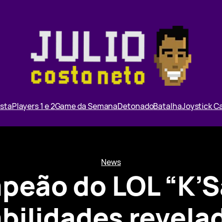
ista
Players 1 e 2
Game da Semana
Detonado
Batalha
Joystick 
News
peão do LOL “K’S
bilidades revela