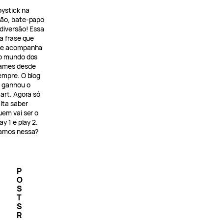
oystick na
ão, bate-papo
 diversão! Essa
 a frase que
e acompanha
o mundo dos
ames desde
empre. O blog
á ganhou o
tart. Agora só
alta saber
uem vai ser o
ay 1 e play 2.
amos nessa?
P
O
S
T
S
R