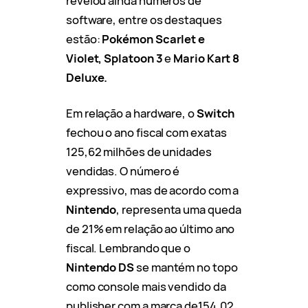
revelou ainda números de
software, entre os destaques
estão:
Pokémon Scarlet e
Violet, Splatoon 3
e
Mario Kart 8
Deluxe.
Em relação a hardware, o
Switch
fechou o ano fiscal com exatas
125,62 milhões de unidades
vendidas. O número é
expressivo, mas de acordo com a
Nintendo
, representa uma queda
de 21% em relação ao último ano
fiscal. Lembrando que o
Nintendo DS
se mantém no topo
como console mais vendido da
publisher com a marca de154,02