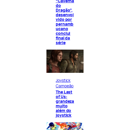
“Caverna
do
Dragão”,
desenvol
vido por
pernamb
ucano
conclui
final da
série
Joystick
Campeão
The Last
of Us:
grandeza
muito
além do
joystick