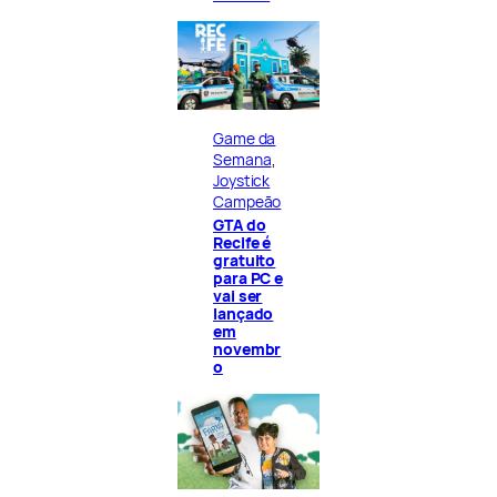
Game da
Semana
, 
Joystick
Campeão
GTA do
Recife é
gratuito
para PC e
vai ser
lançado
em
novembr
o