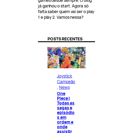
games desde sempre. O blog
já ganhou o start. Agora só
falta saber quem vai ser o play
1 e play 2. Vamos nessa?
POSTS RECENTES
Joystick
Campeão
, 
News
One
Piece |
Todas as
sagas e
episódio
s em
ordem e
onde
assistir