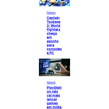
News
Captain
Tsubasa
2: World
Fighters
chega
em
agosto
para
consoles
e PC
News
PlayStati
on não
vai mais
lançar
games
em mídia