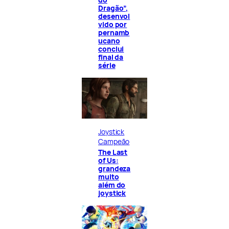
Dragão”,
desenvol
vido por
pernamb
ucano
conclui
final da
série
Joystick
Campeão
The Last
of Us:
grandeza
muito
além do
joystick