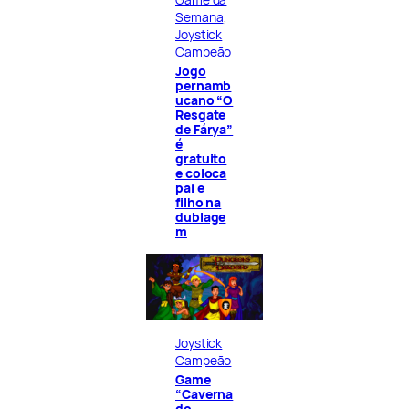
Semana
, 
Joystick
Campeão
Jogo
pernamb
ucano “O
Resgate
de Fárya”
é
gratuito
e coloca
pai e
filho na
dublage
m
Joystick
Campeão
Game
“Caverna
do