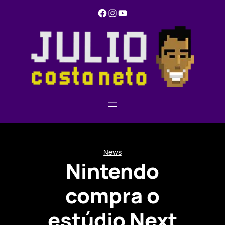
Pular
Facebook
Instagram
YouTube
para
o
conteúdo
News
Nintendo
compra o
estúdio Next