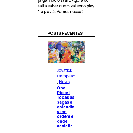
já ganhou o start. Agora só
falta saber quem vai ser o play
1 e play 2. Vamos nessa?
POSTS RECENTES
Joystick
Campeão
, 
News
One
Piece |
Todas as
sagas e
episódio
s em
ordem e
onde
assistir