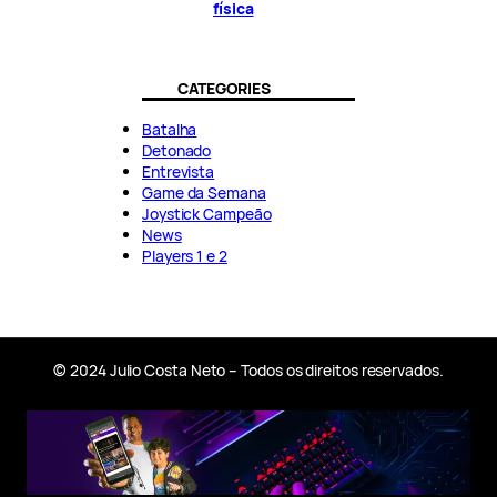
física
CATEGORIES
Batalha
Detonado
Entrevista
Game da Semana
Joystick Campeão
News
Players 1 e 2
© 2024 Julio Costa Neto – Todos os direitos reservados.