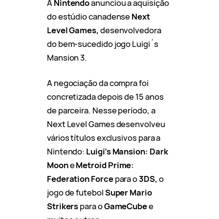
A
Nintendo
anunciou a aquisição
do estúdio canadense
Next
Level Games,
desenvolvedora
do bem-sucedido jogo Luigi´s
Mansion 3.
A negociação da compra foi
concretizada depois de 15 anos
de parceira. Nesse período, a
Next Level Games desenvolveu
vários títulos exclusivos para a
Nintendo:
Luigi’s Mansion: Dark
Moon
e
Metroid Prime:
Federation Force
para o
3DS,
o
jogo de futebol
Super Mario
Strikers
para o
GameCube
e