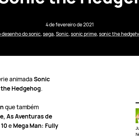
4 de fevereiro de 2021
 desenho do sonic
, 
sega
, 
Sonic
, 
sonic prime
, 
sonic the hedgeh
érie animada
Sonic
 the Hedgehog
.
in
que também
me, As Aventuras de
 10
e
Mega Man: Fully
J
N