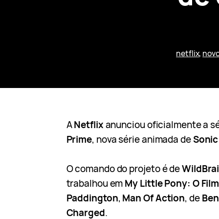
netflix
, 
novo
A
Netflix
anunciou oficialmente a s
Prime
, nova série animada de
Sonic
O comando do projeto é de
WildBra
trabalhou em
My Little Pony: O Fil
Paddington
,
Man Of Action
, de
Ben
Charged
.