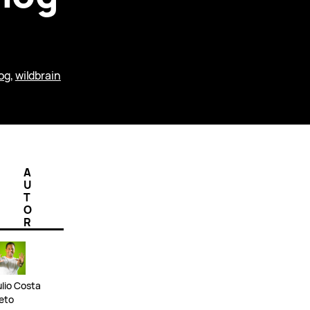
og
, 
wildbrain
A
U
T
O
R
ulio Costa
eto