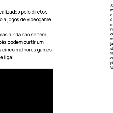
J
m
ealizados pelo diretor,
e
to a jogos de videogame.
é
m
n
 mas ainda não se tem
g
s
cês podem curtir um
j
s
s cinco melhores games
f
e liga!
q
pl
V