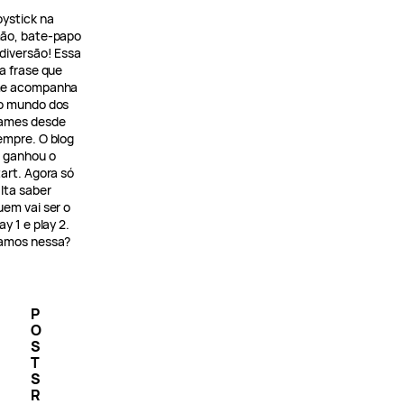
oystick na
ão, bate-papo
 diversão! Essa
 a frase que
e acompanha
o mundo dos
ames desde
empre. O blog
á ganhou o
tart. Agora só
alta saber
uem vai ser o
ay 1 e play 2.
amos nessa?
P
O
S
T
S
R