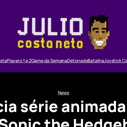
ista
Players 1 e 2
Game da Semana
Detonado
Batalha
Joystick 
News
cia série animada
 Sonic the Hedge