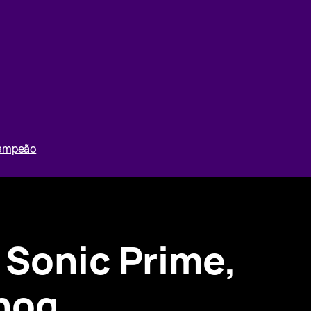
Campeão
 Sonic Prime,
hog