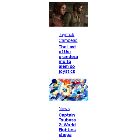
Joystick
Campeão
The Last
of Us:
grandeza
muito
além do
joystick
News
Captain
Tsubasa
2: World
Fighters
chega