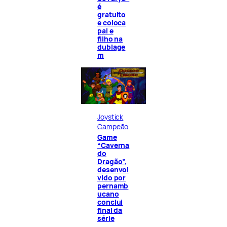
é
gratuito
e coloca
pai e
filho na
dublage
m
Joystick
Campeão
Game
“Caverna
do
Dragão”,
desenvol
vido por
pernamb
ucano
conclui
final da
série