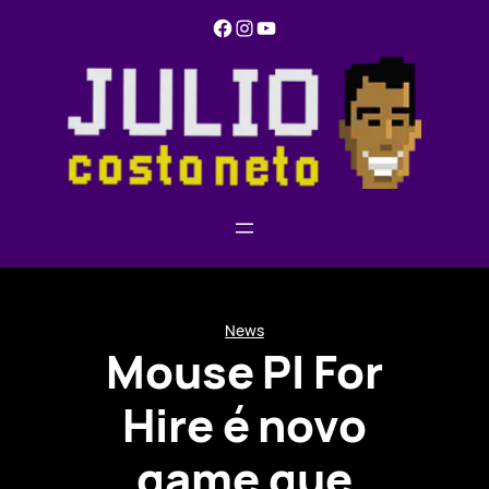
Pular
Facebook
Instagram
YouTube
para
o
conteúdo
News
Mouse PI For
Hire é novo
game que