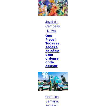
Joystick
Campeão
, 
News
One
Piece |
Todas as
sagas e
episódio
s em
ordem e
onde
assistir
Game da
Semana
, 
Joystick