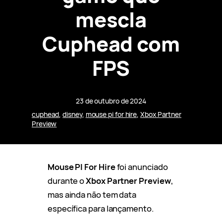
mescla
Cuphead com
FPS
23 de outubro de 2024
cuphead
, 
disney
, 
mouse pi for hire
, 
Xbox Partner
Preview
Mouse PI For Hire
foi anunciado
durante o
Xbox Partner Preview
,
mas ainda não tem data
específica para lançamento.