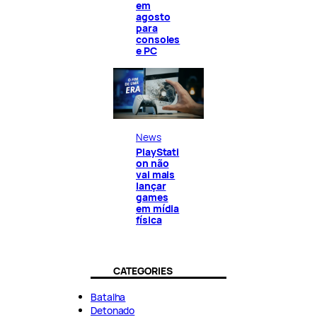
em
agosto
para
consoles
e PC
News
PlayStati
on não
vai mais
lançar
games
em mídia
física
CATEGORIES
Batalha
Detonado