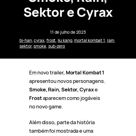
Sektor e Cyrax
11 de julho de 2023
bi-han
, 
cyrax
, 
frost
, 
liu kang
, 
mortal kombat 1
, 
rain
, 
sektor
, 
smoke
, 
sub-zero
Em novo trailer,
Mortal Kombat 1
apresentou novos personagens.
Smoke, Rain, Sektor, Cyrax
e
Frost
aparecem como jogáveis
no novo game.
Além disso, parte da história
também foi mostrada e uma