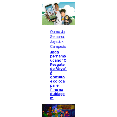
Game da
Semana
, 
Joystick
Campeão
Jogo
pernamb
ucano “O
Resgate
de Fárya”
é
gratuito
e coloca
pai e
filho na
dublage
m