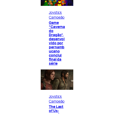
Joystick
Campeão
Game
“Caverna
do
Dragão”,
desenvol
vido por
pernamb
ucano
conclui
final da
série
Joystick
Campeão
The Last
of Us: