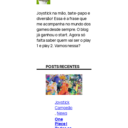
Joystick na mão, bate-papo e
diversão! Essa é a frase que
me acompanha no mundo dos
games desde sempre. O blog
já ganhou o start. Agora só
falta saber quem vai ser o play
1 e play 2. Vamos nessa?
POSTS RECENTES
Joystick
Campeão
, 
News
One
Piece |