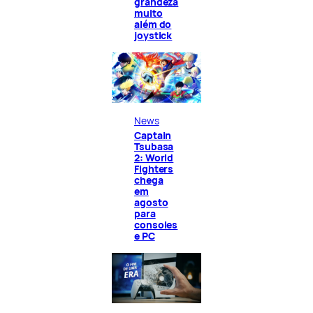
grandeza
muito
além do
joystick
News
Captain
Tsubasa
2: World
Fighters
chega
em
agosto
para
consoles
e PC