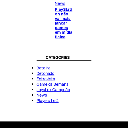
News
PlayStati
on não
vai mais
lançar
games
em mídia
física
CATEGORIES
Batalha
Detonado
Entrevista
Game da Semana
Joystick Campeão
News
Players 1 e 2