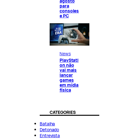
agosto
para
consoles
e PC
News
PlayStati
on não
vai mais
lançar
games
em mídia
física
CATEGORIES
Batalha
Detonado
Entrevista