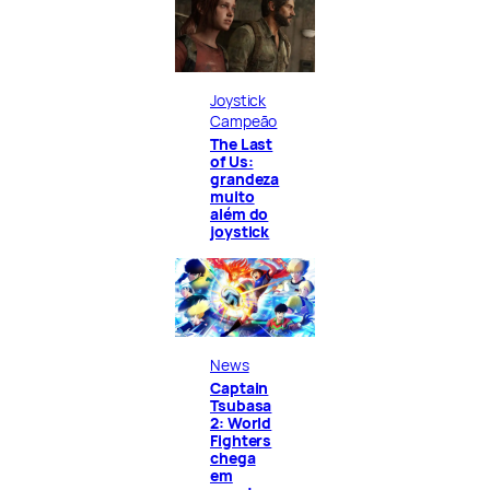
Joystick
Campeão
The Last
of Us:
grandeza
muito
além do
joystick
News
Captain
Tsubasa
2: World
Fighters
chega
em