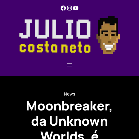
Pular
Facebook
Instagram
YouTube
para
o
conteúdo
News
Moonbreaker,
da Unknown
Worlds, é