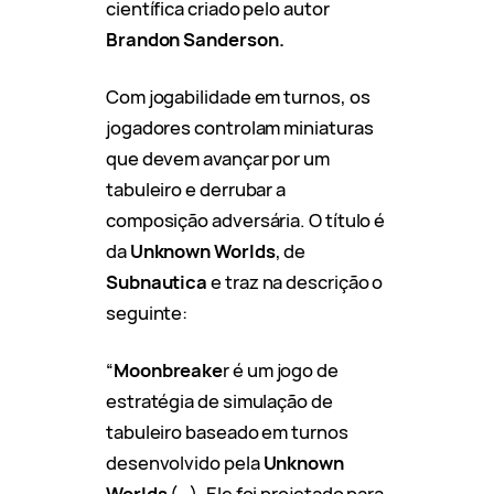
científica criado pelo autor
Brandon Sanderson.
Com jogabilidade em turnos, os
jogadores controlam miniaturas
que devem avançar por um
tabuleiro e derrubar a
composição adversária. O título é
da
Unknown Worlds
, de
Subnautica
e traz na descrição o
seguinte:
“
Moonbreake
r é um jogo de
estratégia de simulação de
tabuleiro baseado em turnos
desenvolvido pela
Unknown
Worlds
(…). Ele foi projetado para