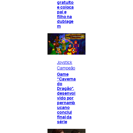
gratuito
e coloca
pai e
filho na
dublage
m
Joystick
Campeão
Game
“Caverna
do
Dragão”,
desenvol
vido por
pernamb
ucano
conclui
final da
série