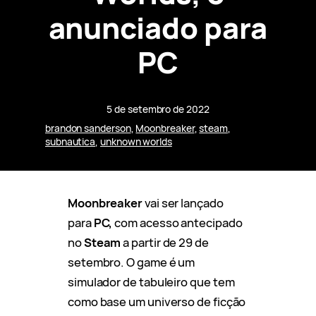
anunciado para
PC
5 de setembro de 2022
brandon sanderson
, 
Moonbreaker
, 
steam
, 
subnautica
, 
unknown worlds
Moonbreaker
vai ser lançado
para
PC,
com acesso antecipado
no
Steam
a partir de 29 de
setembro. O game é um
simulador de tabuleiro que tem
como base um universo de ficção