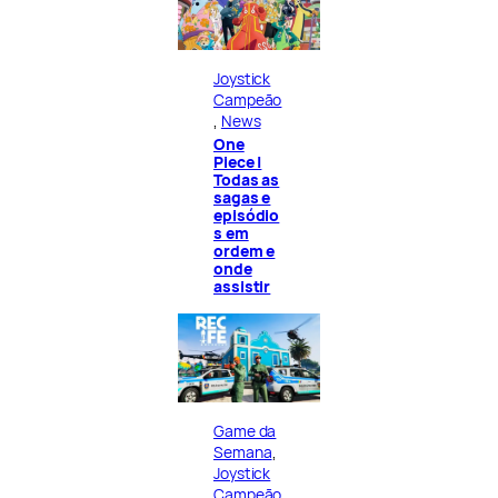
Joystick
Campeão
, 
News
One
Piece |
Todas as
sagas e
episódio
s em
ordem e
onde
assistir
Game da
Semana
, 
Joystick
Campeão