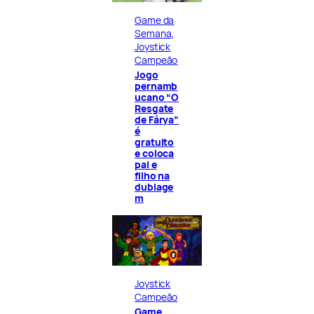
Game da
Semana
, 
Joystick
Campeão
Jogo
pernamb
ucano “O
Resgate
de Fárya”
é
gratuito
e coloca
pai e
filho na
dublage
m
Joystick
Campeão
Game