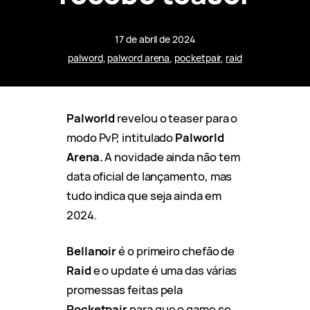
17 de abril de 2024
palword
, 
palword arena
, 
pocketpair
, 
raid
Palworld
revelou o teaser para o
modo PvP, intitulado
Palworld
Arena.
A novidade ainda não tem
data oficial de lançamento, mas
tudo indica que seja ainda em
2024.
Bellanoir
é o primeiro chefão de
Raid
e o update é uma das várias
promessas feitas pela
Pocketpair
para que o game se