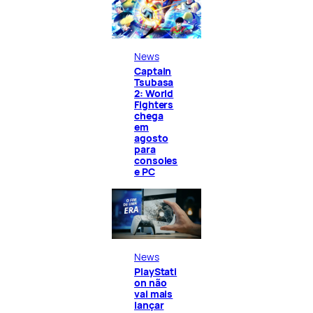
News
Captain
Tsubasa
2: World
Fighters
chega
em
agosto
para
consoles
e PC
News
PlayStati
on não
vai mais
lançar