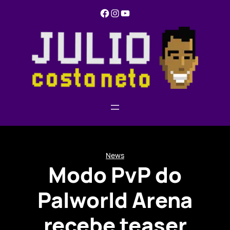
Pular
Facebook
Instagram
YouTube
para
o
conteúdo
News
Modo PvP do
Palworld Arena
recebe teaser