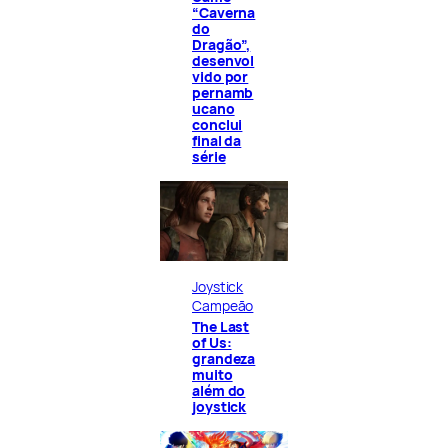
“Caverna
do
Dragão”,
desenvol
vido por
pernamb
ucano
conclui
final da
série
Joystick
Campeão
The Last
of Us:
grandeza
muito
além do
joystick