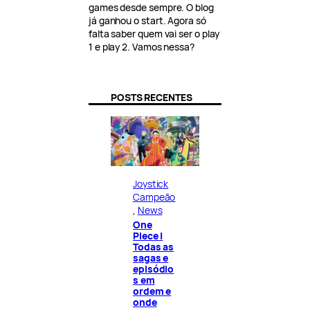
games desde sempre. O blog
já ganhou o start. Agora só
falta saber quem vai ser o play
1 e play 2. Vamos nessa?
POSTS RECENTES
Joystick
Campeão
, 
News
One
Piece |
Todas as
sagas e
episódio
s em
ordem e
onde