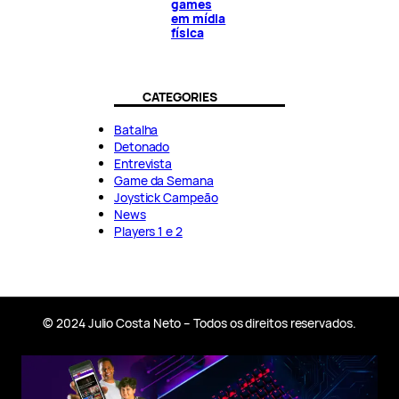
games
em mídia
física
CATEGORIES
Batalha
Detonado
Entrevista
Game da Semana
Joystick Campeão
News
Players 1 e 2
© 2024 Julio Costa Neto – Todos os direitos reservados.