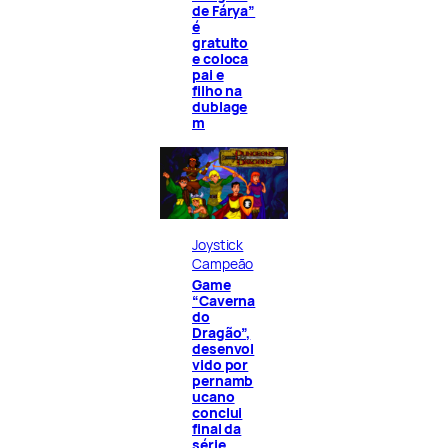
de Fárya”
é
gratuito
e coloca
pai e
filho na
dublage
m
Joystick
Campeão
Game
“Caverna
do
Dragão”,
desenvol
vido por
pernamb
ucano
conclui
final da
série