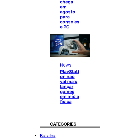
chega
em
agosto
para
consoles
e PC
News
PlayStati
on não
vai mais
lançar
games
em mídia
física
CATEGORIES
Batalha