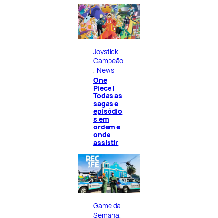
Joystick
Campeão
, 
News
One
Piece |
Todas as
sagas e
episódio
s em
ordem e
onde
assistir
Game da
Semana
, 