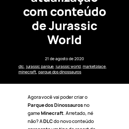
com conteúdo
de Jurassic
World
21 de agosto de 2020
dlc
, 
jurassic parque
, 
jurassic world
, 
marketplace
, 
minecraft
, 
parque dos dinossauros
Agora você vai poder criar o
Parque dos Dinossauros
no
game
Minecraft
. Arretado, né
não? A
DLC
do novo conteúdo