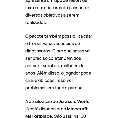
apresenta um tipo de resort de
luxo com criaturas do passado e
diversos objetivos a serem
realizados.
O pacote também possibilita criar
e treinar várias espécies de
dinossauros. Claro que antes vai
ser preciso coletar
DNA
dos
animais extintos a milhões de
anos. Além disso, o jogador pode
criar exibições, resolver
problemas em todo o parque.
A atualização do
Jurassic World
já está disponível no
Minecraft
Marketplace
. São 21 skins, 60