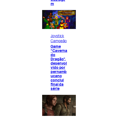
m
Joystick
Campeão
Game
“Caverna
do
Dragão”,
desenvol
vido por
pernamb
ucano
conclui
final da
série