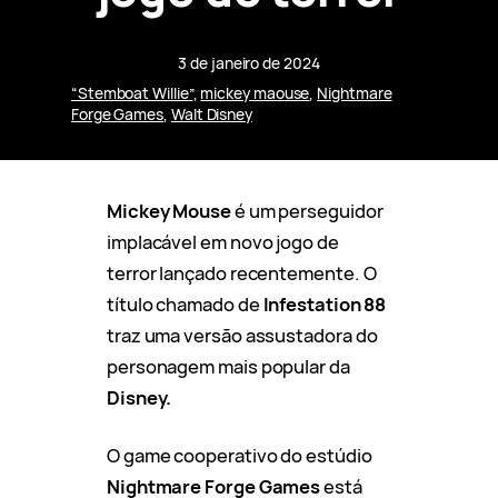
3 de janeiro de 2024
“Stemboat Willie”
, 
mickey maouse
, 
Nightmare
Forge Games
, 
Walt Disney
Mickey Mouse
é um perseguidor
implacável em novo jogo de
terror lançado recentemente. O
título chamado de
Infestation 88
traz uma versão assustadora do
personagem mais popular da
Disney.
O game cooperativo do estúdio
Nightmare Forge Games
está