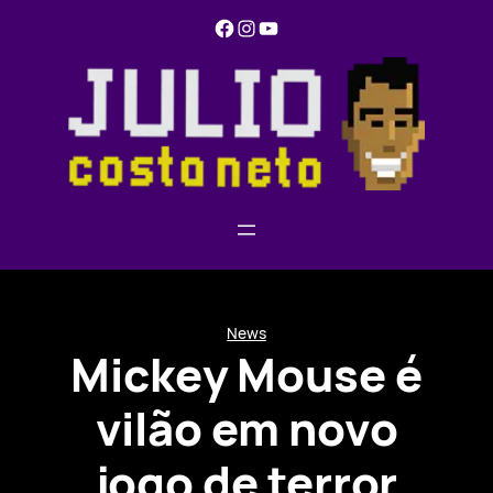
Pular
Facebook
Instagram
YouTube
para
o
conteúdo
News
Mickey Mouse é
vilão em novo
jogo de terror