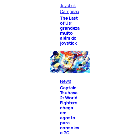
Joystick
Campeão
The Last
of Us:
grandeza
muito
além do
joystick
News
Captain
Tsubasa
2: World
Fighters
chega
em
agosto
para
consoles
e PC