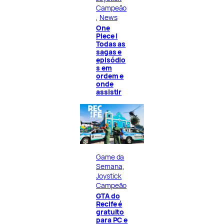
Campeão
, 
News
One
Piece |
Todas as
sagas e
episódio
s em
ordem e
onde
assistir
Game da
Semana
, 
Joystick
Campeão
GTA do
Recife é
gratuito
para PC e