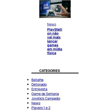
News
PlayStati
on não
vai mais
lançar
games
em mídia
física
CATEGORIES
Batalha
Detonado
Entrevista
Game da Semana
Joystick Campeão
News
Players 1 e 2