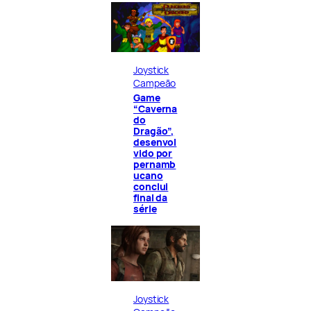
Joystick
Campeão
Game
“Caverna
do
Dragão”,
desenvol
vido por
pernamb
ucano
conclui
final da
série
Joystick