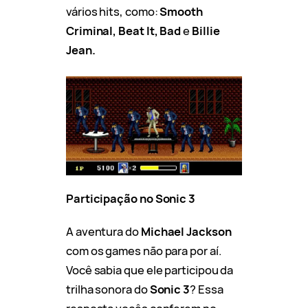
vários hits, como:
Smooth
Criminal, Beat It, Bad
e
Billie
Jean.
Participação no Sonic 3
A aventura do
Michael Jackson
com os games não para por aí.
Você sabia que ele participou da
trilha sonora do
Sonic 3
? Essa