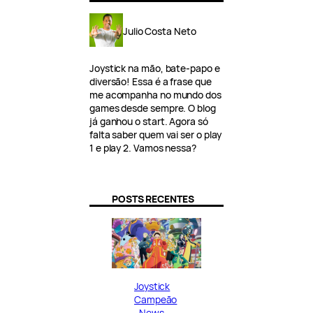
Julio Costa Neto
Joystick na mão, bate-papo e
diversão! Essa é a frase que
me acompanha no mundo dos
games desde sempre. O blog
já ganhou o start. Agora só
falta saber quem vai ser o play
1 e play 2. Vamos nessa?
POSTS RECENTES
Joystick
Campeão
, 
News