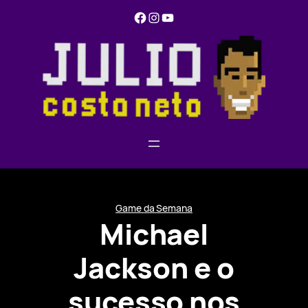
Pular
Facebook
Instagram
YouTube
para
o
conteúdo
Game da Semana
Michael
Jackson e o
sucesso nos