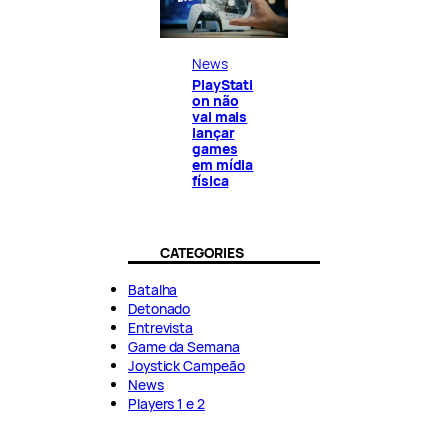
News
PlayStati
on não
vai mais
lançar
games
em mídia
física
CATEGORIES
Batalha
Detonado
Entrevista
Game da Semana
Joystick Campeão
News
Players 1 e 2