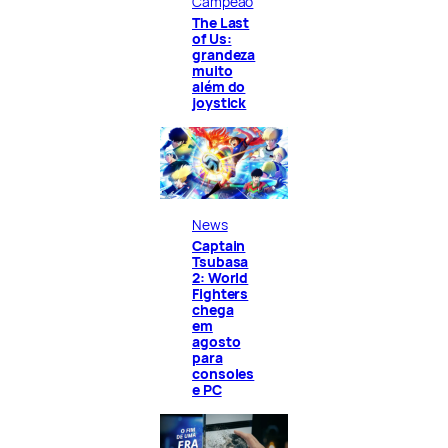
Campeão
The Last
of Us:
grandeza
muito
além do
joystick
News
Captain
Tsubasa
2: World
Fighters
chega
em
agosto
para
consoles
e PC