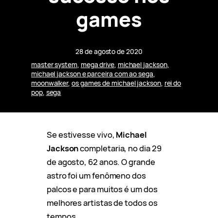
games
28 de agosto de 2020
master system
, 
mega drive
, 
michael jackson
, 
michael jackson e parceira com ao sega
, 
moonwalker
, 
os games de michael jackson
, 
rei do
pop
, 
sega
Se estivesse vivo,
Michael
Jackson
completaria, no dia 29
de agosto, 62 anos. O grande
astro foi um fenômeno dos
palcos e para muitos é um dos
melhores artistas de todos os
tempos.