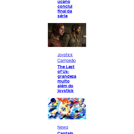
ucano
conclui
final da
série
Joystick
Campeão
The Last
of Us:
grandeza
muito
além do
joystick
News
Captain