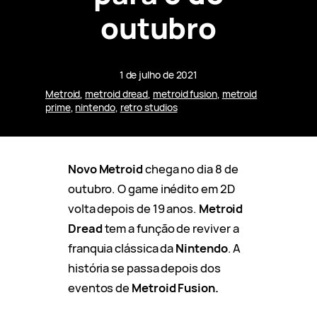
outubro
1 de julho de 2021
Metroid
, 
metroid dread
, 
metroid fusion
, 
metroid
prime
, 
nintendo
, 
retro studios
Novo Metroid
chega no dia 8 de
outubro. O game inédito em 2D
volta depois de 19 anos.
Metroid
Dread
tem a função de reviver a
franquia clássica da
Nintendo
. A
história se passa depois dos
eventos de
Metroid Fusion.