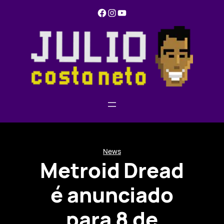
Pular
Facebook
Instagram
YouTube
para
o
conteúdo
News
Metroid Dread
é anunciado
para 8 de