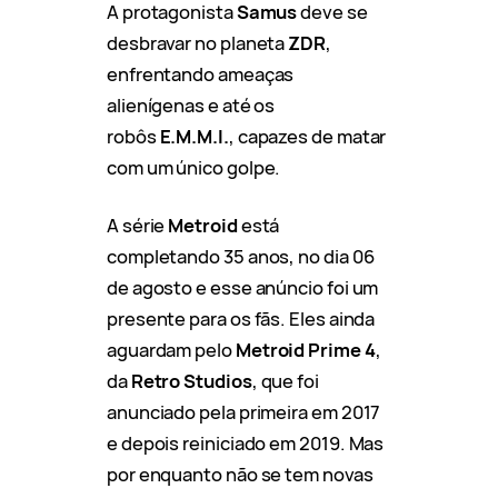
A protagonista
Samus
deve se
desbravar no planeta
ZDR
,
enfrentando ameaças
alienígenas e até os
robôs
E.M.M.I.
, capazes de matar
com um único golpe.
A série
Metroid
está
completando 35 anos, no dia 06
de agosto e esse anúncio foi um
presente para os fãs. Eles ainda
aguardam pelo
Metroid Prime 4
,
da
Retro Studios
, que foi
anunciado pela primeira em 2017
e depois reiniciado em 2019. Mas
por enquanto não se tem novas