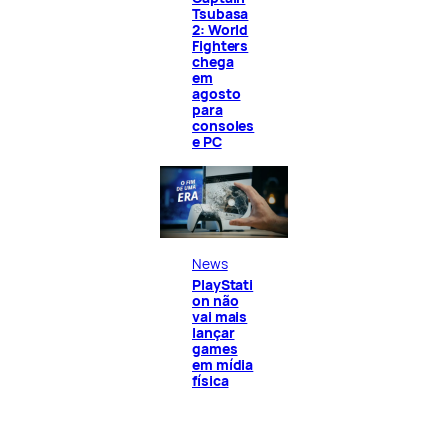
Tsubasa
2: World
Fighters
chega
em
agosto
para
consoles
e PC
News
PlayStati
on não
vai mais
lançar
games
em mídia
física