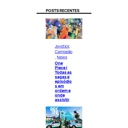
POSTS RECENTES
Joystick
Campeão
, 
News
One
Piece |
Todas as
sagas e
episódio
s em
ordem e
onde
assistir