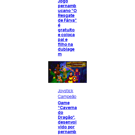
Jogo
pernamb
ucano “O
Resgate
de Fárya”
é
gratuito
e coloca
pai e
filho na
dublage
m
Joystick
Campeão
Game
“Caverna
do
Dragão”,
desenvol
vido por
pernamb