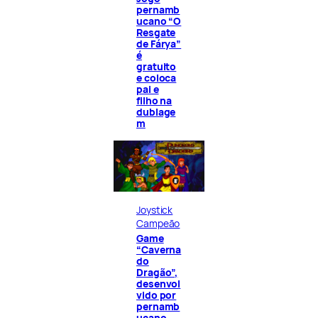
pernamb
ucano “O
Resgate
de Fárya”
é
gratuito
e coloca
pai e
filho na
dublage
m
Joystick
Campeão
Game
“Caverna
do
Dragão”,
desenvol
vido por
pernamb
ucano