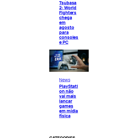
Tsubasa
2: World
Fighters
chega
em
agosto
para
consoles
e PC
News
PlayStati
on não
vai mais
lançar
games
em mídia
física
CATEGORIES