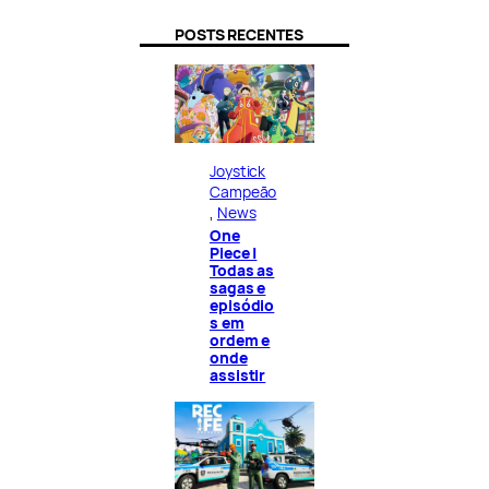
POSTS RECENTES
Joystick
Campeão
, 
News
One
Piece |
Todas as
sagas e
episódio
s em
ordem e
onde
assistir