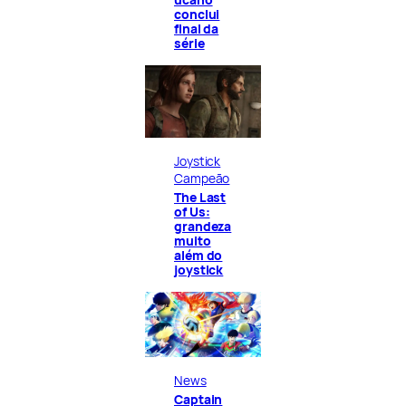
conclui
final da
série
Joystick
Campeão
The Last
of Us:
grandeza
muito
além do
joystick
News
Captain