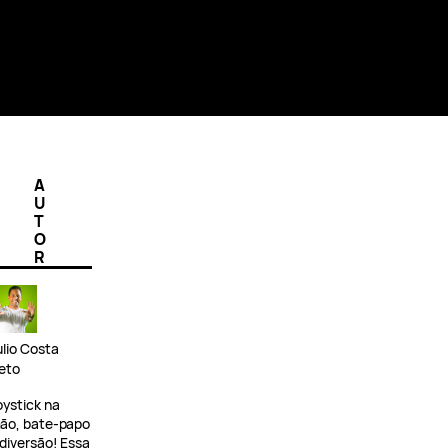
A
U
T
O
R
ulio Costa
eto
oystick na
ão, bate-papo
 diversão! Essa