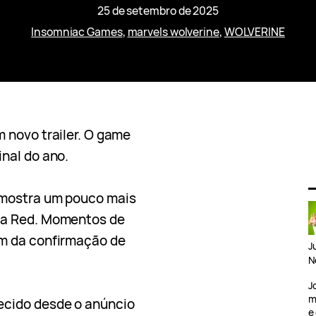
25 de setembro de 2025
Insomniac Games
, 
marvels wolverine
, 
WOLVERINE
 novo trailer. O game
nal do ano.
mostra um pouco mais
ga Red. Momentos de
m da confirmação de
J
N
J
m
ecido desde o anúncio
e