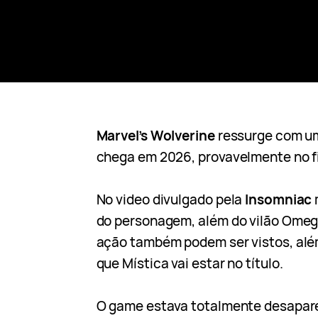
Marvel’s Wolverine
ressurge com um
chega em 2026, provavelmente no fi
No video divulgado pela
Insomniac
do personagem, além do vilão Ome
ação também podem ser vistos, alé
que Mística vai estar no título.
O game estava totalmente desapar