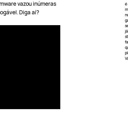
omware vazou inúmeras
é
m
ogável. Diga aí?
n
g
s
j
s
f
q
pl
V