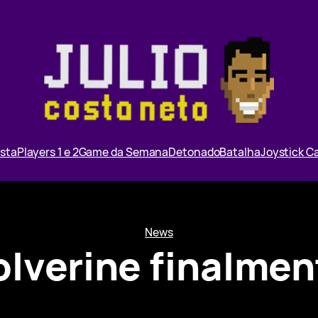
ista
Players 1 e 2
Game da Semana
Detonado
Batalha
Joystick 
News
olverine finalmen