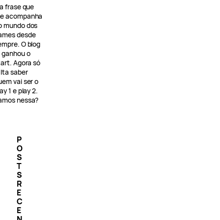
 a frase que
e acompanha
o mundo dos
ames desde
empre. O blog
á ganhou o
tart. Agora só
alta saber
uem vai ser o
ay 1 e play 2.
amos nessa?
P
O
S
T
S
R
E
C
E
N