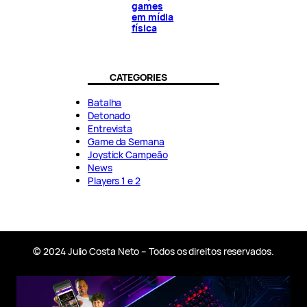
games
em mídia
física
CATEGORIES
Batalha
Detonado
Entrevista
Game da Semana
Joystick Campeão
News
Players 1 e 2
© 2024 Julio Costa Neto – Todos os direitos reservados.