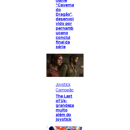
Game
“Caverna
do
Dragão”,
desenvol
vido por
pernamb
ucano
conclui
final da
série
Joystick
Campeão
The Last
of Us:
grandeza
muito
além do
joystick