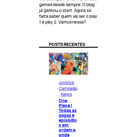
games desde sempre. O blog
já ganhou o start. Agora só
falta saber quem vai ser o play
1 e play 2. Vamos nessa?
POSTS RECENTES
Joystick
Campeão
, 
News
One
Piece |
Todas as
sagas e
episódio
s em
ordem e
onde