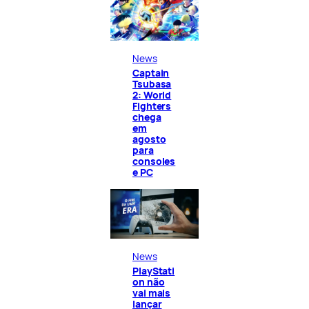
News
Captain
Tsubasa
2: World
Fighters
chega
em
agosto
para
consoles
e PC
News
PlayStati
on não
vai mais
lançar