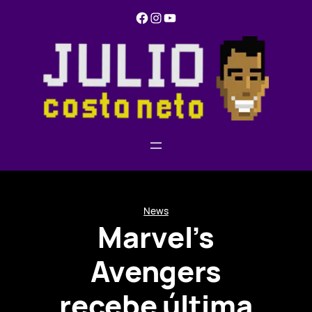
Pular
Facebook
Instagram
YouTube
para
o
conteúdo
News
Marvel’s
Avengers
recebe última