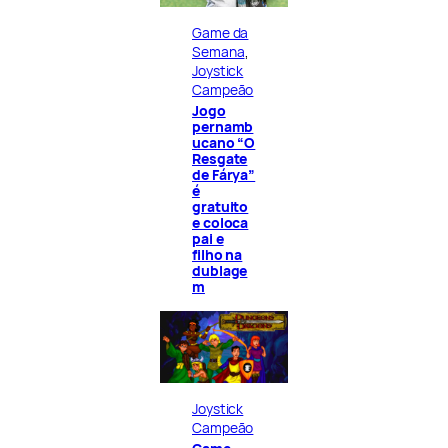
Game da
Semana
, 
Joystick
Campeão
Jogo
pernamb
ucano “O
Resgate
de Fárya”
é
gratuito
e coloca
pai e
filho na
dublage
m
Joystick
Campeão