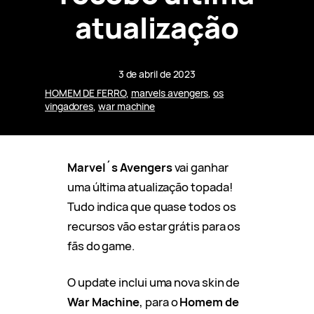
atualização
3 de abril de 2023
HOMEM DE FERRO
, 
marvels avengers
, 
os
vingadores
, 
war machine
Marvel´s Avengers
vai ganhar
uma última atualização topada!
Tudo indica que quase todos os
recursos vão estar grátis para os
fãs do game.
O update inclui uma nova skin de
War Machine
, para o
Homem de