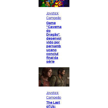
Joystick
Campeão
Game
“Caverna
do
Dragão”,
desenvol
vido por
pernamb
ucano
conclui
final da
série
Joystick
Campeão
The Last
of Us: