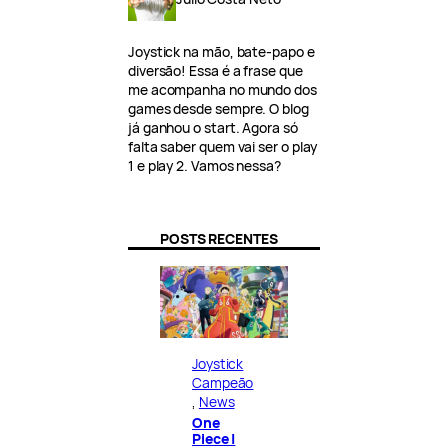
Joystick na mão, bate-papo e
diversão! Essa é a frase que
me acompanha no mundo dos
games desde sempre. O blog
já ganhou o start. Agora só
falta saber quem vai ser o play
1 e play 2. Vamos nessa?
POSTS RECENTES
Joystick
Campeão
, 
News
One
Piece |