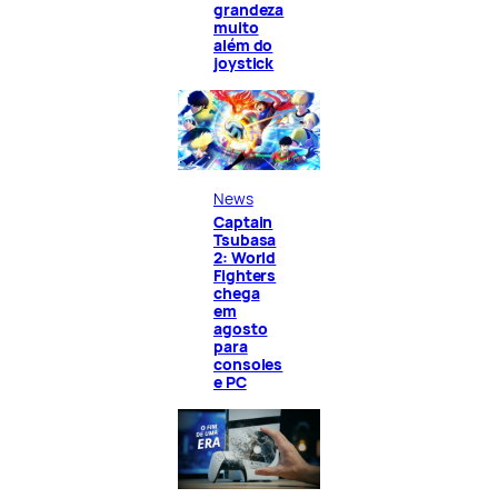
grandeza
muito
além do
joystick
News
Captain
Tsubasa
2: World
Fighters
chega
em
agosto
para
consoles
e PC