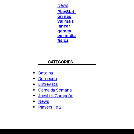
News
PlayStati
on não
vai mais
lançar
games
em mídia
física
CATEGORIES
Batalha
Detonado
Entrevista
Game da Semana
Joystick Campeão
News
Players 1 e 2