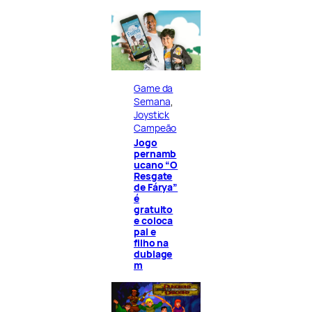
Game da
Semana
, 
Joystick
Campeão
Jogo
pernamb
ucano “O
Resgate
de Fárya”
é
gratuito
e coloca
pai e
filho na
dublage
m