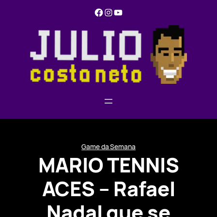
Pular
Facebook
Instagram
YouTube
para
o
conteúdo
Game da Semana
MARIO TENNIS
ACES – Rafael
Nadal que se