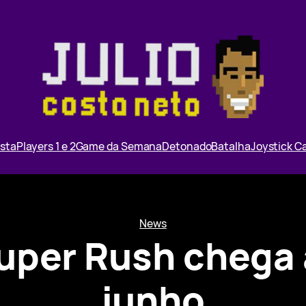
ista
Players 1 e 2
Game da Semana
Detonado
Batalha
Joystick 
News
Super Rush chega
junho