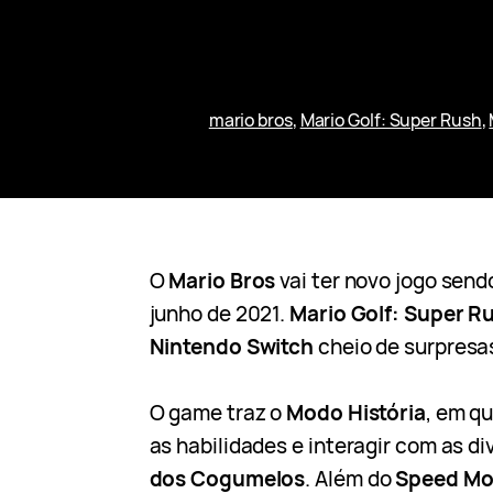
mario bros
, 
Mario Golf: Super Rush
, 
O
Mario Bros
vai ter novo jogo sen
junho de 2021.
Mario Golf: Super R
Nintendo Switch
cheio de surpresa
O game traz o
Modo História
, em qu
as habilidades e interagir com as di
dos Cogumelos
. Além do
Speed M