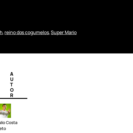
ch
, 
reino dos cogumelos
, 
Super Mario
A
U
T
O
R
ulio Costa
eto