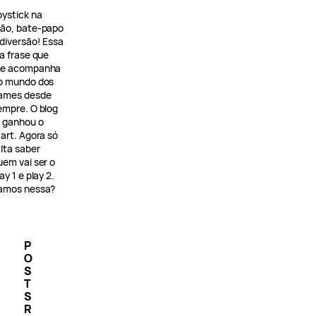
oystick na
ão, bate-papo
 diversão! Essa
 a frase que
e acompanha
o mundo dos
ames desde
empre. O blog
á ganhou o
tart. Agora só
alta saber
uem vai ser o
ay 1 e play 2.
amos nessa?
P
O
S
T
S
R