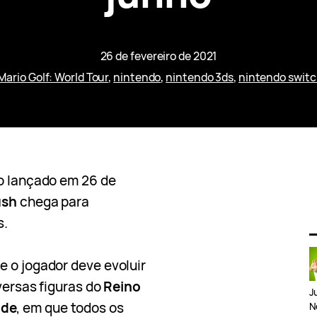
26 de fevereiro de 2021
Mario Golf: World Tour
, 
nintendo
, 
nintendo 3ds
, 
nintendo swit
do lançado em 26 de
ush
chega para
s.
e o jogador deve evoluir
versas figuras do
Reino
J
ode
, em que todos os
N