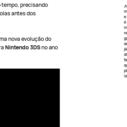
 tempo, precisando
J
m
bolas antes dos
e
é
m
n
uma nova evolução do
g
s
ra
Nintendo 3DS
no ano
j
s
f
q
pl
V