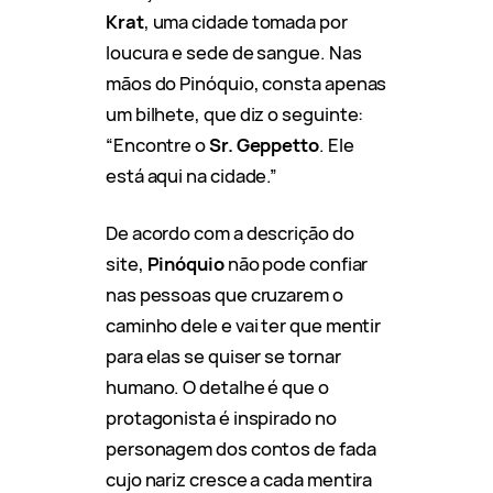
Krat
, uma cidade tomada por
loucura e sede de sangue. Nas
mãos do Pinóquio, consta apenas
um bilhete, que diz o seguinte:
“Encontre o
Sr. Geppetto
. Ele
está aqui na cidade.”
De acordo com a descrição do
site,
Pinóquio
não pode confiar
nas pessoas que cruzarem o
caminho dele e vai ter que mentir
para elas se quiser se tornar
humano. O detalhe é que o
protagonista é inspirado no
personagem dos contos de fada
cujo nariz cresce a cada mentira