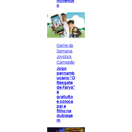
novembr
o
Game da
Semana
, 
Joystick
Campeão
Jogo
pernamb
ucano “O
Resgate
de Fárya”
é
gratuito
e coloca
pai e
filho na
dublage
m