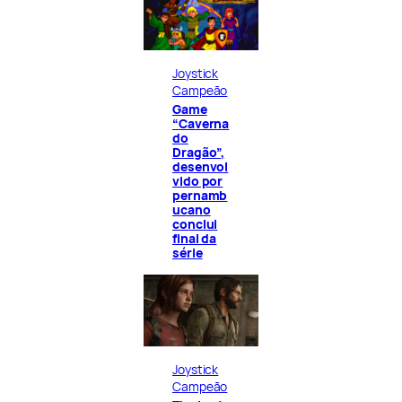
Joystick
Campeão
Game
“Caverna
do
Dragão”,
desenvol
vido por
pernamb
ucano
conclui
final da
série
Joystick
Campeão