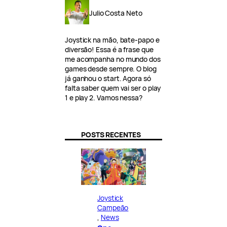
Julio Costa Neto
Joystick na mão, bate-papo e
diversão! Essa é a frase que
me acompanha no mundo dos
games desde sempre. O blog
já ganhou o start. Agora só
falta saber quem vai ser o play
1 e play 2. Vamos nessa?
POSTS RECENTES
Joystick
Campeão
, 
News