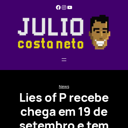
Pular
Facebook
Instagram
YouTube
para
o
conteúdo
News
Lies of P recebe
chega em 19 de
setembro e tem