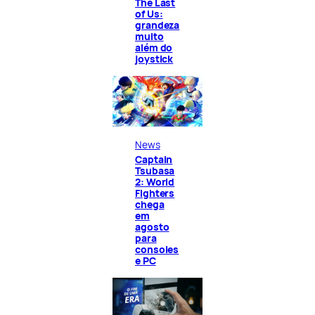
The Last
of Us:
grandeza
muito
além do
joystick
News
Captain
Tsubasa
2: World
Fighters
chega
em
agosto
para
consoles
e PC