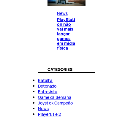
News
PlayStati
on não
vai mais
lançar
games
em mídia
física
CATEGORIES
Batalha
Detonado
Entrevista
Game da Semana
Joystick Campeão
News
Players 1 e 2