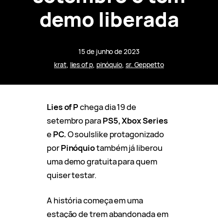
demo liberada
15 de junho de 2023
krat
, 
lies of p
, 
pinóquio
, 
sr. Geppetto
Lies of P
chega dia 19 de
setembro para
PS5, Xbox Series
e
PC.
O soulslike protagonizado
por
Pinóquio
também já liberou
uma demo gratuita para quem
quiser testar.
A história começa em uma
estação de trem abandonada em