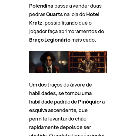
Polendina
passa a vender duas
pedras
Quarts
na loja do
Hotel
Kratz
, possibilitando que o
jogador faça aprimoramentos do
Braço Legionário
mais cedo.
Um dos traços da árvore de
habilidades, se tornou uma
habilidade padrão de
Pinóquio:
a
esquiva ascendente, que
permite levantar do chão
rapidamente depois de ser
abatido. O update também inclui