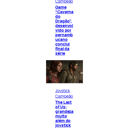
Campeão
Game
“Caverna
do
Dragão”,
desenvol
vido por
pernamb
ucano
conclui
final da
série
Joystick
Campeão
The Last
of Us:
grandeza
muito
além do
joystick