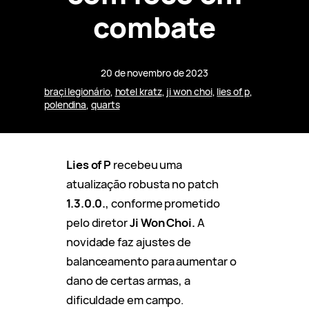
combate
20 de novembro de 2023
braçi legionário
, 
hotel kratz
, 
ji won choi
, 
lies of p
, 
polendina
, 
quarts
Lies of P
recebeu uma
atualização robusta no patch
1.3.0.0.
, conforme prometido
pelo diretor
Ji Won Choi.
A
novidade faz ajustes de
balanceamento para aumentar o
dano de certas armas, a
dificuldade em campo.