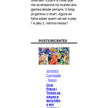
diversão! Essa é a frase que
me acompanha no mundo dos
games desde sempre. O blog
já ganhou o start. Agora só
falta saber quem vai ser o play
1 e play 2. Vamos nessa?
POSTS RECENTES
Joystick
Campeão
, 
News
One
Piece |
Todas as
sagas e
episódio
s em