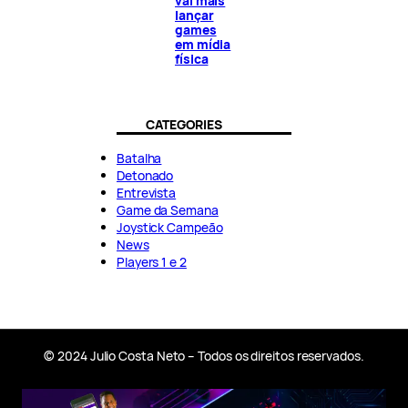
vai mais
lançar
games
em mídia
física
CATEGORIES
Batalha
Detonado
Entrevista
Game da Semana
Joystick Campeão
News
Players 1 e 2
© 2024 Julio Costa Neto – Todos os direitos reservados.