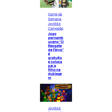
Game da
Semana
, 
Joystick
Campeão
Jogo
pernamb
ucano “O
Resgate
de Fárya”
é
gratuito
e coloca
pai e
filho na
dublage
m
Joystick