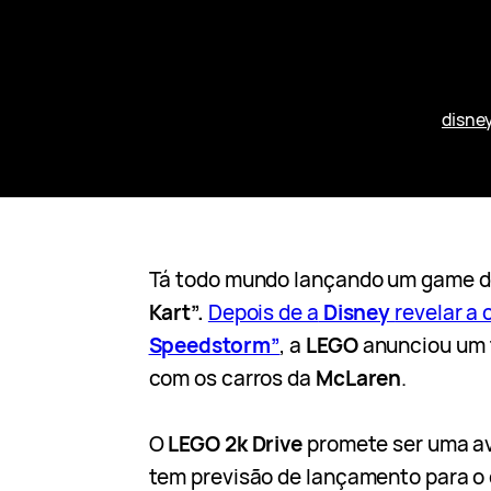
disne
Tá todo mundo lançando um game de 
Kart”.
Depois de a
Disney
revelar a
Speedstorm”
, a
LEGO
anunciou um t
com os carros da
McLaren
.
O
LEGO 2k Drive
promete ser uma av
tem previsão de lançamento para o 