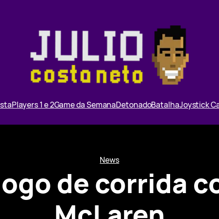
ista
Players 1 e 2
Game da Semana
Detonado
Batalha
Joystick 
News
jogo de corrida c
McLaren