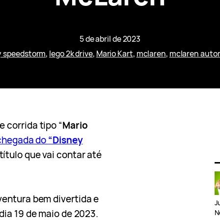
5 de abril de 2023
y speedstorm
, 
lego 2k drive
, 
Mario Kart
, 
mclaren
, 
mclaren auto
corrida tipo “
Mario
 chegada do
“Disney
ítulo que vai contar até
entura bem divertida e
J
dia 19 de maio de 2023.
N