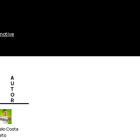
motive
A
U
T
O
R
ulio Costa
eto