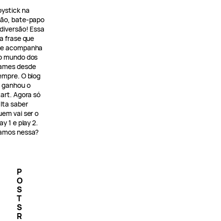
oystick na
ão, bate-papo
 diversão! Essa
 a frase que
e acompanha
o mundo dos
ames desde
empre. O blog
á ganhou o
tart. Agora só
alta saber
uem vai ser o
ay 1 e play 2.
amos nessa?
P
O
S
T
S
R