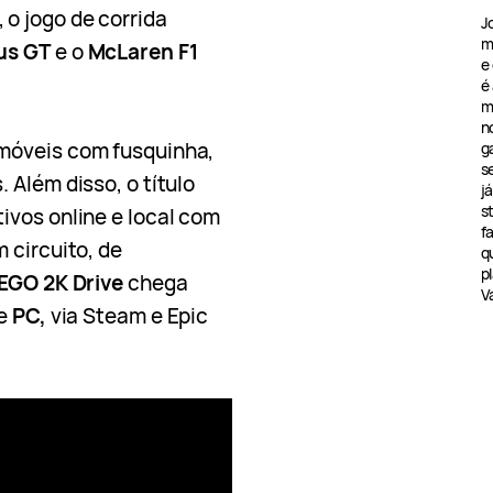
, o jogo de corrida
J
m
us GT
e o
McLaren F1
e
é
m
n
móveis com fusquinha,
g
s
 Além disso, o título
j
s
ivos online e local com
f
 circuito, de
q
pl
EGO 2K Drive
chega
V
de
PC,
via Steam e Epic