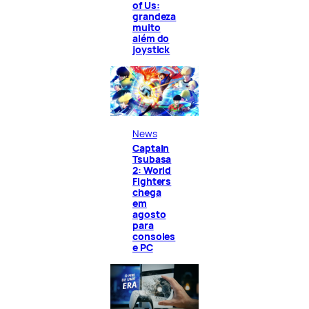
of Us:
grandeza
muito
além do
joystick
News
Captain
Tsubasa
2: World
Fighters
chega
em
agosto
para
consoles
e PC