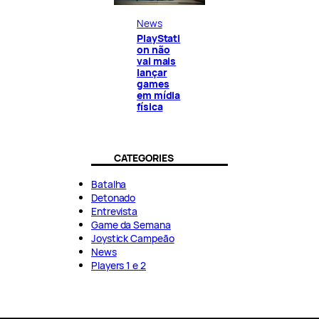
News
PlayStati
on não
vai mais
lançar
games
em mídia
física
CATEGORIES
Batalha
Detonado
Entrevista
Game da Semana
Joystick Campeão
News
Players 1 e 2