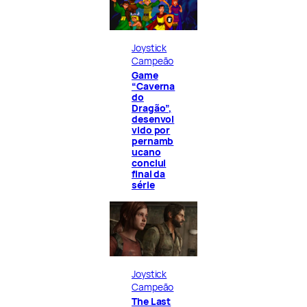
Joystick
Campeão
Game
“Caverna
do
Dragão”,
desenvol
vido por
pernamb
ucano
conclui
final da
série
Joystick
Campeão
The Last