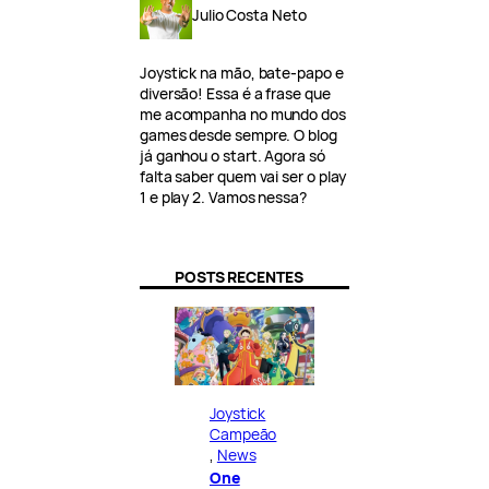
Julio Costa Neto
Joystick na mão, bate-papo e
diversão! Essa é a frase que
me acompanha no mundo dos
games desde sempre. O blog
já ganhou o start. Agora só
falta saber quem vai ser o play
1 e play 2. Vamos nessa?
POSTS RECENTES
Joystick
Campeão
, 
News
One