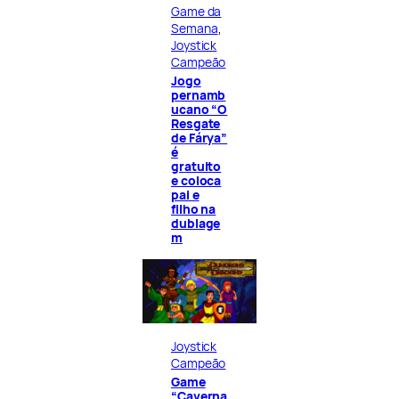
Game da
Semana
, 
Joystick
Campeão
Jogo
pernamb
ucano “O
Resgate
de Fárya”
é
gratuito
e coloca
pai e
filho na
dublage
m
Joystick
Campeão
Game
“Caverna