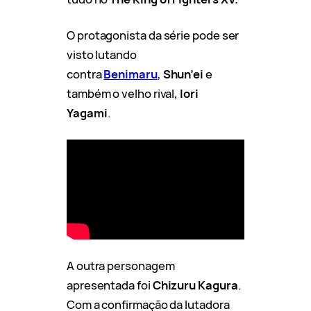
O
protagonista da série pode ser
visto lutando
contra
Benimaru
,
Shun’ei
e
também o velho rival,
Iori
Yagami
.
A outra personagem
apresentada foi
Chizuru Kagura
.
Com a confirmação da lutadora