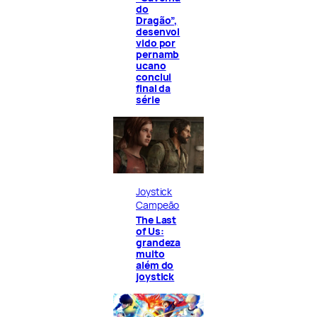
do
Dragão”,
desenvol
vido por
pernamb
ucano
conclui
final da
série
Joystick
Campeão
The Last
of Us:
grandeza
muito
além do
joystick