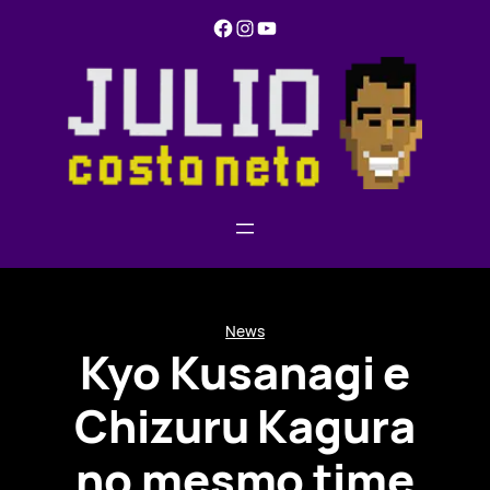
Pular
Facebook
Instagram
YouTube
para
o
conteúdo
News
Kyo Kusanagi e
Chizuru Kagura
no mesmo time