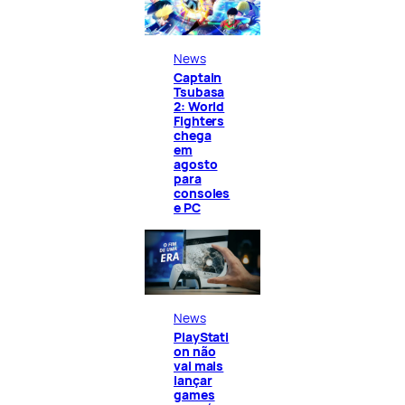
News
Captain
Tsubasa
2: World
Fighters
chega
em
agosto
para
consoles
e PC
News
PlayStati
on não
vai mais
lançar
games