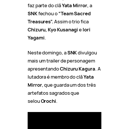
faz parte do clã
Yata Mirror
, a
SNK
fechou o
“Team Sacred
Treasures”.
Assim o trio fica
Chizuru, Kyo
Kusanagi
e
Iori
Yagami
.
Neste domingo, a
SNK
divulgou
mais um trailer de personagem
apresentando
Chizuru Kagura
. A
lutadora é membro do clã
Yata
Mirror
, que guarda um dos três
artefatos sagrados que
selou
Orochi
.