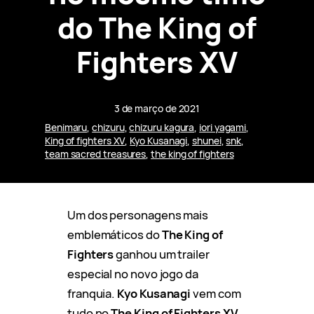
do The King of
Fighters XV
3 de março de 2021
Benimaru
, 
chizuru
, 
chizuru kagura
, 
iori yagami
, 
King of fighters XV
, 
Kyo Kusanagi
, 
shunei
, 
snk
, 
team sacred treasures
, 
the king of fighters
Um dos personagens mais
emblemáticos do
The King of
Fighters
ganhou um trailer
especial no novo jogo da
franquia.
Kyo Kusanagi
vem com
tudo no
The King of Fighters XV.