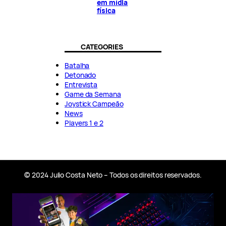
em mídia
física
CATEGORIES
Batalha
Detonado
Entrevista
Game da Semana
Joystick Campeão
News
Players 1 e 2
© 2024 Julio Costa Neto – Todos os direitos reservados.