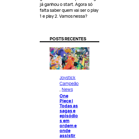
já ganhou o start. Agora só
falta saber quem vai ser o play
1 e play 2. Vamos nessa?
POSTS RECENTES
Joystick
Campeão
, 
News
One
Piece |
Todas as
sagas e
episódio
s em
ordem e
onde
assistir