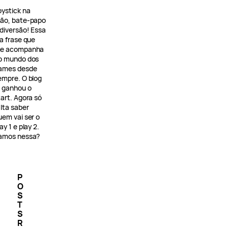
oystick na
ão, bate-papo
 diversão! Essa
 a frase que
e acompanha
o mundo dos
ames desde
empre. O blog
á ganhou o
tart. Agora só
alta saber
uem vai ser o
ay 1 e play 2.
amos nessa?
P
O
S
T
S
R