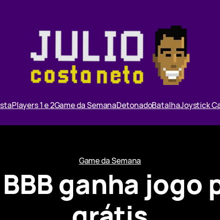
ista
Players 1 e 2
Game da Semana
Detonado
Batalha
Joystick 
Game da Semana
o BBB ganha jogo p
grátis