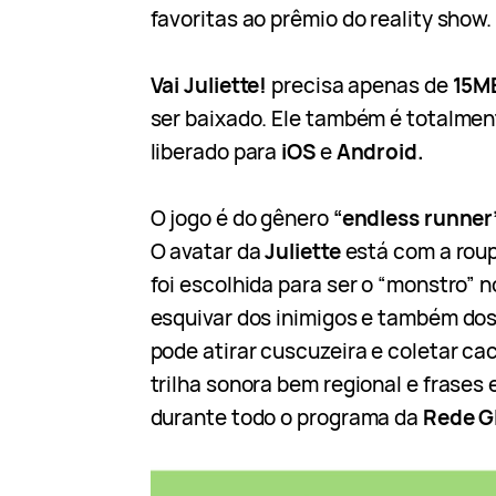
favoritas ao prêmio do reality show.
Vai Juliette!
precisa apenas de
15M
ser baixado. Ele também é totalment
liberado para
iOS
e
Android.
O jogo é do gênero
“endless runner
O avatar da
Juliette
está com a rou
foi escolhida para ser o “monstro” 
esquivar dos inimigos e também dos
pode atirar cuscuzeira e coletar ca
trilha sonora bem regional e frases
durante todo o programa da
Rede G