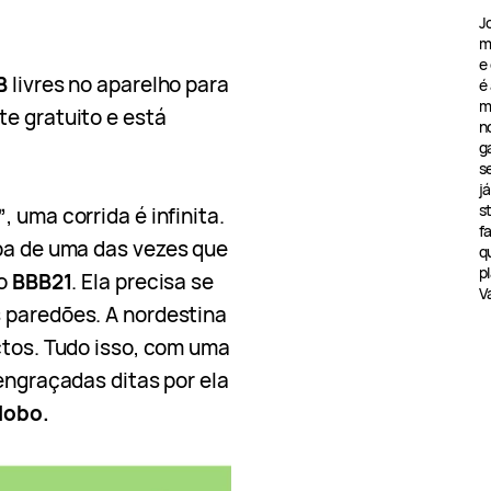
J
m
e
B
livres no aparelho para
é
m
e gratuito e está
n
g
s
j
s
”
, uma corrida é infinita.
f
pa de uma das vezes que
q
pl
no
BBB21
. Ela precisa se
V
 paredões. A nordestina
ctos. Tudo isso, com uma
 engraçadas ditas por ela
lobo.