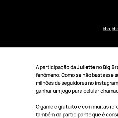
bbb
, 
bbb
A participação da
Juliette
no
Big Br
fenômeno. Como se não bastasse s
milhões de seguidores no instagram
ganhar um jogo para celular chama
O game é gratuito e com muitas ref
também da participante que é cons