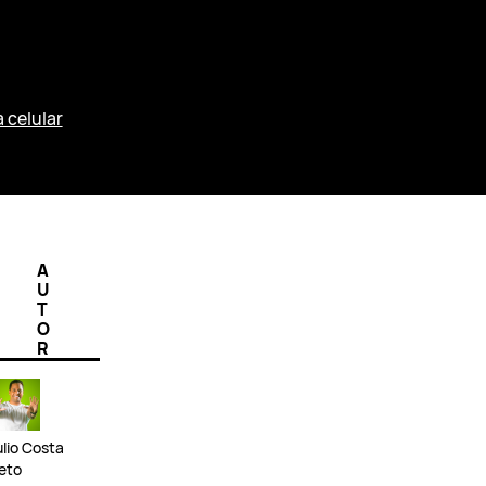
a celular
A
U
T
O
R
ulio Costa
eto