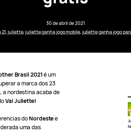
30 de abril de 2021
 21
, 
juliette
, 
juliette ganha jogo mobile
, 
juliette ganha jogo par
other Brasil 2021
é um
uperar a marca dos 23
, a nordestina acaba de
do
Vai Juliette!
erencias do
Nordeste
e
J
iderada uma das
N