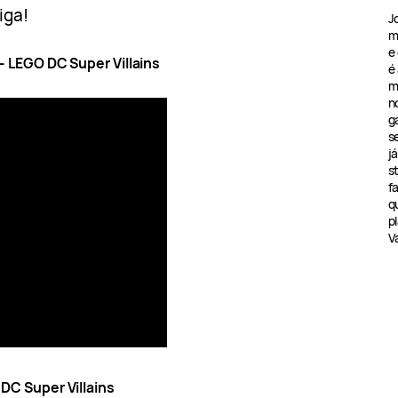
iga!
J
m
e
 – LEGO DC Super Villains
é
m
n
g
s
j
s
f
q
pl
V
 DC Super Villains