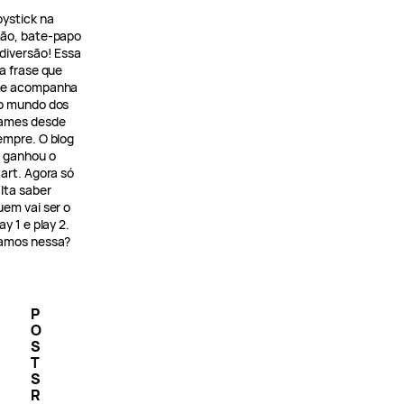
oystick na
ão, bate-papo
 diversão! Essa
 a frase que
e acompanha
o mundo dos
ames desde
empre. O blog
á ganhou o
tart. Agora só
alta saber
uem vai ser o
ay 1 e play 2.
amos nessa?
P
O
S
T
S
R