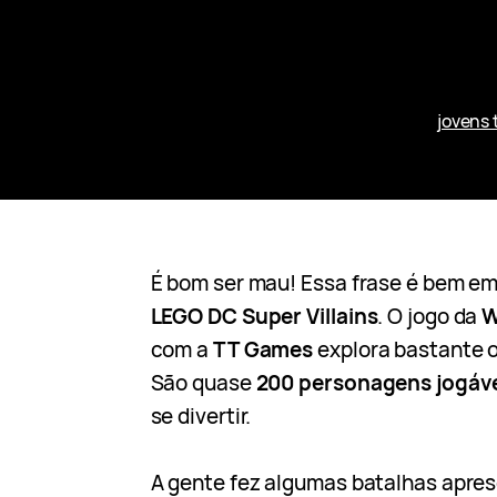
jovens 
É bom ser mau! Essa frase é bem e
LEGO DC Super Villains
. O jogo da
W
com a
TT Games
explora bastante o
São quase
200 personagens jogáv
se divertir.
A gente fez algumas batalhas apres