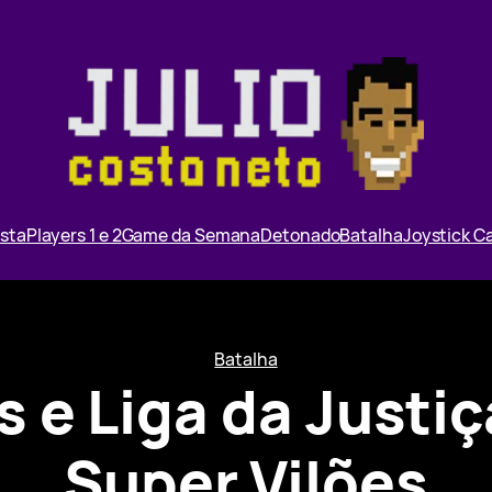
ista
Players 1 e 2
Game da Semana
Detonado
Batalha
Joystick 
Batalha
s e Liga da Justi
Super Vilões