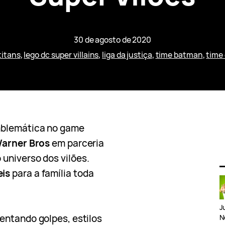
30 de agosto de 2020
titans
, 
lego dc super villains
, 
liga da justiça
, 
time batman
, 
time
mblemática no game
arner Bros
em parceria
 universo dos vilões.
eis
para a família toda
J
entando golpes, estilos
N