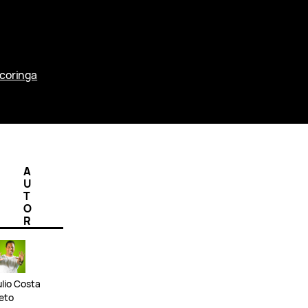
 coringa
A
U
T
O
R
ulio Costa
eto