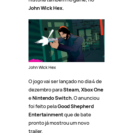
John Wick Hex.
John Wick Hex
O jogo vai ser lançado no dia 4 de
dezembro para
Steam, Xbox One
e
Nintendo Switch.
O anunciou
foi feito pela
Good Shepherd
Entertainment
que de bate
pronto já mostrou um novo
trailer.