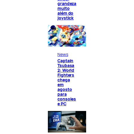
grandeza
muito
além do
joystick
News
Captain
Tsubasa
2: World
Fighters
chega
em
agosto
para
consoles
e PC