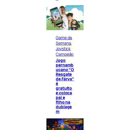
Game da
Semana
, 
Joystick
Campeão
Jogo
pernamb
ucano “O
Resgate
de Fárya”
é
gratuito
e coloca
pai e
filho na
dublage
m