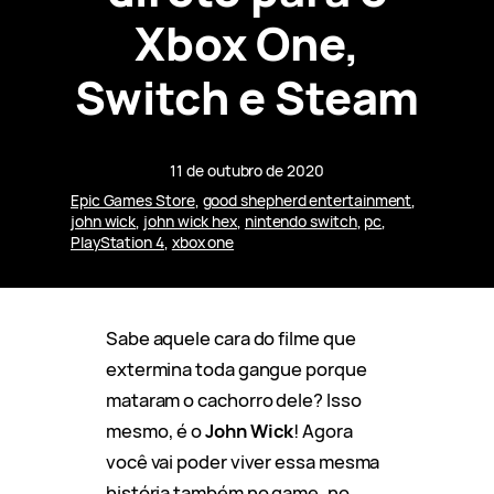
Xbox One,
Switch e Steam
11 de outubro de 2020
Epic Games Store
, 
good shepherd entertainment
, 
john wick
, 
john wick hex
, 
nintendo switch
, 
pc
, 
PlayStation 4
, 
xbox one
Sabe aquele cara do filme que
extermina toda gangue porque
mataram o cachorro dele? Isso
mesmo, é o
John Wick
! Agora
você vai poder viver essa mesma
história também no game, no