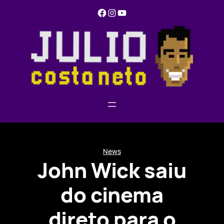
Pular
Facebook
Instagram
YouTube
para
o
conteúdo
News
John Wick saiu
do cinema
direto para o