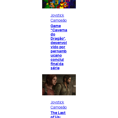
Joystick
Campeão
Game
“Caverna
do
Dragão”,
desenvol
vido por
pernamb
ucano
conclui
final da
série
Joystick
Campeão
The Last
of Us: