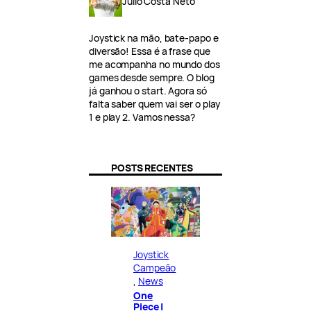
Julio Costa Neto
Joystick na mão, bate-papo e
diversão! Essa é a frase que
me acompanha no mundo dos
games desde sempre. O blog
já ganhou o start. Agora só
falta saber quem vai ser o play
1 e play 2. Vamos nessa?
POSTS RECENTES
Joystick
Campeão
, 
News
One
Piece |