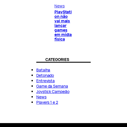
News
PlayStati
on não
vai mais
lançar
games
em mídia
física
CATEGORIES
Batalha
Detonado
Entrevista
Game da Semana
Joystick Campeão
News
Players 1 e 2