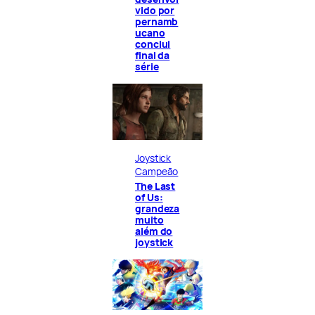
vido por
pernamb
ucano
conclui
final da
série
Joystick
Campeão
The Last
of Us:
grandeza
muito
além do
joystick