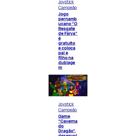
Joystick
Campeão
Jogo
pernamb
ucano “O
Resgate
de Fárya”
é
gratuito
e coloca
pai e
filho na
dublage
m
Joystick
Campeão
Game
“Caverna
do
Dragão”,
desenvol