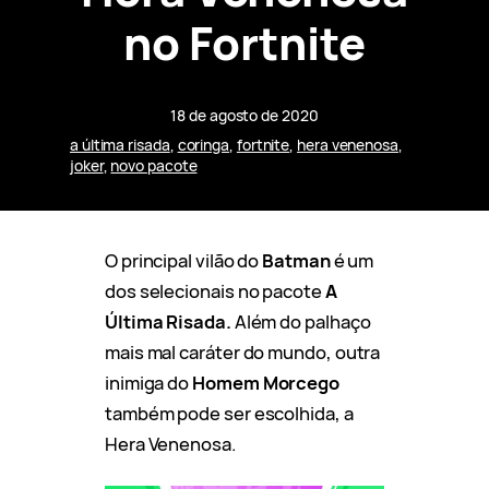
no Fortnite
18 de agosto de 2020
a última risada
, 
coringa
, 
fortnite
, 
hera venenosa
, 
joker
, 
novo pacote
O principal vilão do
Batman
é um
dos selecionais no pacote
A
Última Risada.
Além do palhaço
mais mal caráter do mundo, outra
inimiga do
Homem Morcego
também pode ser escolhida, a
Hera Venenosa.