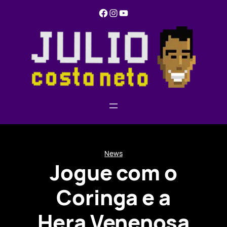
Pular
Facebook
Instagram
YouTube
para
o
conteúdo
News
Jogue com o
Coringa e a
Hera Venenosa