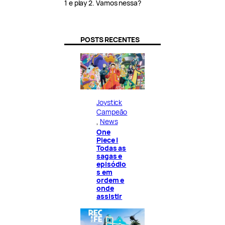
1 e play 2. Vamos nessa?
POSTS RECENTES
Joystick
Campeão
, 
News
One
Piece |
Todas as
sagas e
episódio
s em
ordem e
onde
assistir