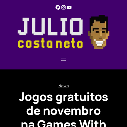
Pular
Facebook
Instagram
YouTube
para
o
conteúdo
News
Jogos gratuitos
de novembro
na Games With