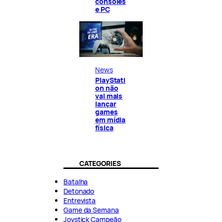
consoles
e PC
News
PlayStati
on não
vai mais
lançar
games
em mídia
física
CATEGORIES
Batalha
Detonado
Entrevista
Game da Semana
Joystick Campeão