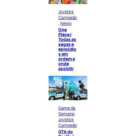
Joystick
Campeão
, 
News
One
Piece |
Todas as
sagas e
episódio
s em
ordem e
onde
assistir
Game da
Semana
, 
Joystick
Campeão
GTA do