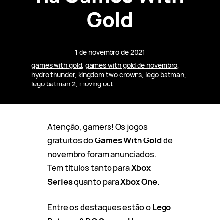
Gold
1 de novembro de 2021
games with gold
, 
games with gold de novembro
, 
hydro thunder
, 
kingdom two crowns
, 
lego batman
, 
lego batman 2
, 
moving out
Atenção, gamers! Os jogos
gratuitos do
Games With Gold
de
novembro foram anunciados.
Tem títulos tanto para
Xbox
Series
quanto para
Xbox One.
Entre os destaques estão o
Lego