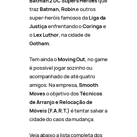
Batman 2 DC Supers Heroes
que
traz
Batman, Robin
e outros
super-heróis famosos da
Liga da
Justiça
enfrentando o
Coringa
e
o
Lex Luthor
, na cidade de
Gotham.
Tem ainda o
Moving Out
, no game
é possível jogar sozinho ou
acompanhado de até quatro
amigos. Na empresa,
Smooth
Moves
o objetivo dos
Técnicos
de Arranjo e Relocação de
Móveis (F.A.R.T.)
é tentar salvar a
cidade do caos da mudança.
Veja abaixo a lista completa dos