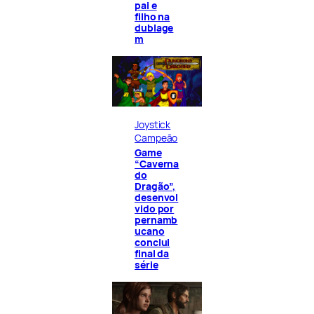
pai e
filho na
dublage
m
Joystick
Campeão
Game
“Caverna
do
Dragão”,
desenvol
vido por
pernamb
ucano
conclui
final da
série