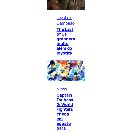
Joystick
Campeão
The Last
of Us:
grandeza
muito
além do
joystick
News
Captain
Tsubasa
2: World
Fighters
chega
em
agosto
para