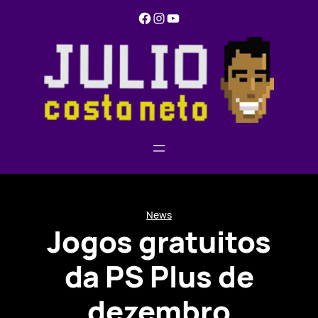
Pular
Facebook
Instagram
YouTube
para
o
conteúdo
News
Jogos gratuitos
da PS Plus de
dezembro