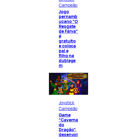
Campeão
Jogo
pernamb
ucano “O
Resgate
de Fárya”
é
gratuito
e coloca
pai e
filho na
dublage
m
Joystick
Campeão
Game
“Caverna
do
Dragão”,
desenvol