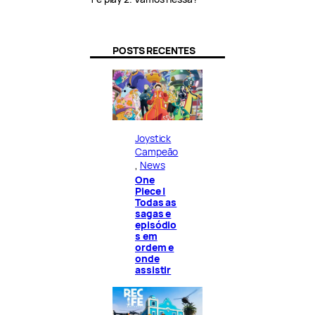
POSTS RECENTES
Joystick
Campeão
, 
News
One
Piece |
Todas as
sagas e
episódio
s em
ordem e
onde
assistir