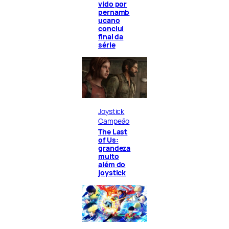
vido por
pernamb
ucano
conclui
final da
série
Joystick
Campeão
The Last
of Us:
grandeza
muito
além do
joystick