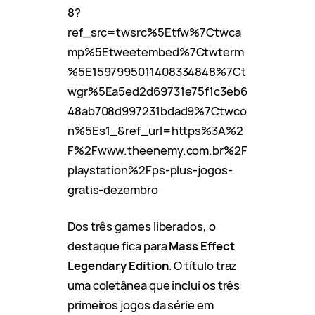
8?
ref_src=twsrc%5Etfw%7Ctwca
mp%5Etweetembed%7Ctwterm
%5E1597995011408334848%7Ct
wgr%5Ea5ed2d69731e75f1c3eb6
48ab708d997231bdad9%7Ctwco
n%5Es1_&ref_url=https%3A%2
F%2Fwww.theenemy.com.br%2F
playstation%2Fps-plus-jogos-
gratis-dezembro
Dos três games liberados, o
destaque fica para
Mass Effect
Legendary Edition
. O título traz
uma coletânea que inclui os três
primeiros jogos da série em