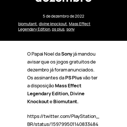
5 de dezembro de 2022
biomutant
, 
divine knockout
, 
Mass Effect
Legendary Edition
, 
ps plus
, 
sony
O Papai Noel da
Sony
já mandou
avisar que os jogos gratuitos de
dezembro já foram anunciados.
Os assinantes da
PS Plus
vão ter
a disposição
Mass Effect
Legendary Edition, Divine
Knockout
e
Biomutant.
https://twitter.com/PlayStation_
BR/status/159799501140833484