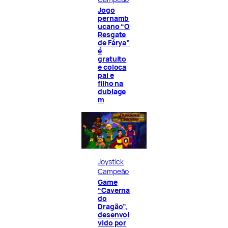
Jogo
pernamb
ucano “O
Resgate
de Fárya”
é
gratuito
e coloca
pai e
filho na
dublage
m
Joystick
Campeão
Game
“Caverna
do
Dragão”,
desenvol
vido por