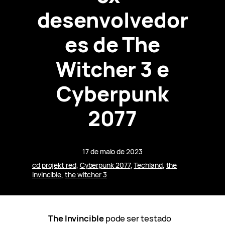
desenvolvedor
es de The
Witcher 3 e
Cyberpunk
2077
17 de maio de 2023
cd projekt red
, 
Cyberpunk 2077
, 
Techland
, 
the
invincible
, 
the witcher 3
The Invincible
pode ser testado