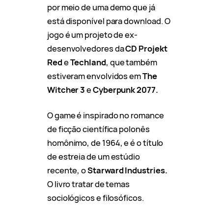
por meio de uma demo que já
está disponível para download. O
jogo é um projeto de ex-
desenvolvedores da
CD Projekt
Red
e
Techland
, que também
estiveram envolvidos em
The
Witcher 3
e
Cyberpunk 2077.
O game é inspirado no romance
de ficção científica polonês
homônimo, de 1964, e é o título
de estreia de um estúdio
recente, o
Starward Industries.
O livro tratar de temas
sociológicos e filosóficos.