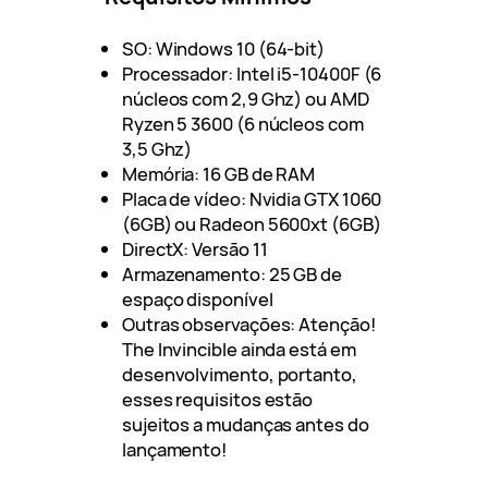
SO: Windows 10 (64-bit)
Processador: Intel i5-10400F (6
núcleos com 2,9 Ghz) ou AMD
Ryzen 5 3600 (6 núcleos com
3,5 Ghz)
Memória: 16 GB de RAM
Placa de vídeo: Nvidia GTX 1060
(6GB) ou Radeon 5600xt (6GB)
DirectX: Versão 11
Armazenamento: 25 GB de
espaço disponível
Outras observações: Atenção!
The Invincible ainda está em
desenvolvimento, portanto,
esses requisitos estão
sujeitos a mudanças antes do
lançamento!