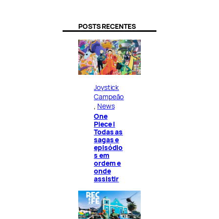
POSTS RECENTES
Joystick
Campeão
, 
News
One
Piece |
Todas as
sagas e
episódio
s em
ordem e
onde
assistir