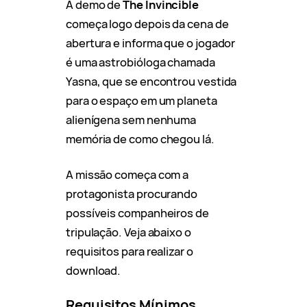
A demo de
The Invincible
começa logo depois da cena de
abertura e informa que o jogador
é uma astrobióloga chamada
Yasna, que se encontrou vestida
para o espaço em um planeta
alienígena sem nenhuma
memória de como chegou lá.
A missão começa com a
protagonista procurando
possíveis companheiros de
tripulação. Veja abaixo o
requisitos para realizar o
download.
Requisitos Mínimos