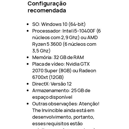
Configuração
recomendada
SO: Windows 10 (64-bit)
Processador: Intel i5-10400F (6
núcleos com 2,9 Ghz) ou AMD
Ryzen 5 3600 (6 núcleos com
3,5 Ghz)
Memória: 32 GB de RAM
Placa de vídeo: Nvidia GTX
2070 Super (8GB) ou Radeon
6700xt (12GB)
DirectX: Versão 12
Armazenamento: 25 GB de
espaço disponível
Outras observações: Atenção!
The Invincible ainda está em
desenvolvimento, portanto,
esses requisitos estão