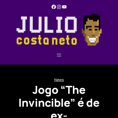
Pular
Facebook
Instagram
YouTube
para
o
conteúdo
News
Jogo “The
Invincible” é de
ex-