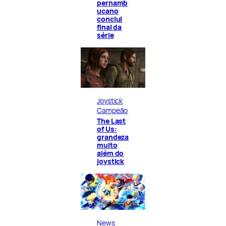
pernamb
ucano
conclui
final da
série
Joystick
Campeão
The Last
of Us:
grandeza
muito
além do
joystick
News