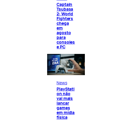
Captain
Tsubasa
2: World
Fighters
chega
em
agosto
para
consoles
e PC
News
PlayStati
on não
vai mais
lançar
games
em mídia
física