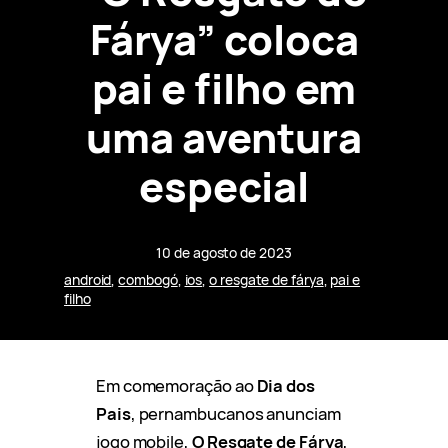
Fárya” coloca
pai e filho em
uma aventura
especial
10 de agosto de 2023
android
, 
combogó
, 
ios
, 
o resgate de fárya
, 
pai e
filho
Em comemoração ao
Dia dos
Pais
, pernambucanos anunciam
jogo mobile,
O Resgate de Fárya
,