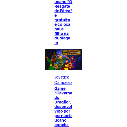
ucano “O
Resgate
de Fárya”
é
gratuito
e coloca
pai e
filho na
dublage
m
Joystick
Campeão
Game
“Caverna
do
Dragão”,
desenvol
vido por
pernamb
ucano
conclui