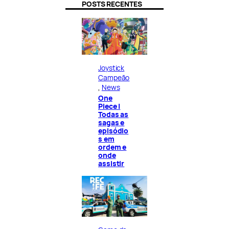
POSTS RECENTES
Joystick
Campeão
, 
News
One
Piece |
Todas as
sagas e
episódio
s em
ordem e
onde
assistir