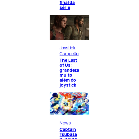
final da
série
Joystick
Campeão
The Last
of Us:
grandeza
muito
além do
joystick
News
Captain
Tsubasa