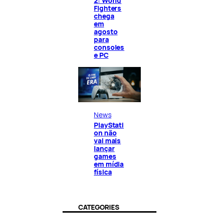
2: World
Fighters
chega
em
agosto
para
consoles
e PC
News
PlayStati
on não
vai mais
lançar
games
em mídia
física
CATEGORIES