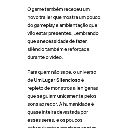
O game também recebeu um
novo trailer que mostra um pouco
do gameplay e ambientação que
vão estar presentes. Lembrando
que a necessidade de fazer
silêncio também é reforçada
durante o vídeo.
Para quem não sabe, o universo
de
Um Lugar Silencioso
é
repleto de monstros alienígenas
que se guiam unicamente pelos
sons ao redor. A humanidade é
quase inteira devastada por
esses seres, e os poucos
sobreviventes precisam adotar