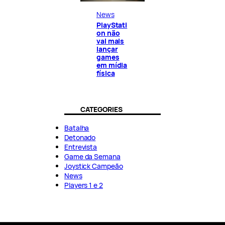
News
PlayStati
on não
vai mais
lançar
games
em mídia
física
CATEGORIES
Batalha
Detonado
Entrevista
Game da Semana
Joystick Campeão
News
Players 1 e 2