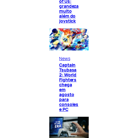
of Us:
grandeza
muito
além do
joystick
News
Captain
Tsubasa
2: World
Fighters
chega
em
agosto
para
consoles
e PC