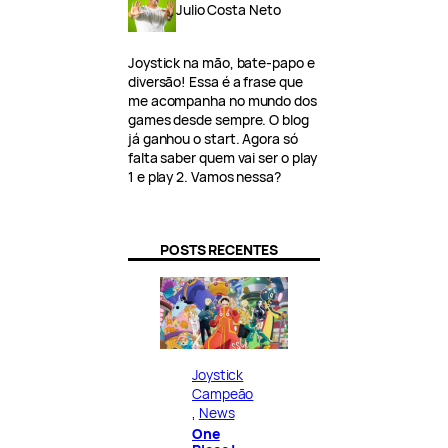
Julio Costa Neto
Joystick na mão, bate-papo e
diversão! Essa é a frase que
me acompanha no mundo dos
games desde sempre. O blog
já ganhou o start. Agora só
falta saber quem vai ser o play
1 e play 2. Vamos nessa?
POSTS RECENTES
Joystick
Campeão
, 
News
One