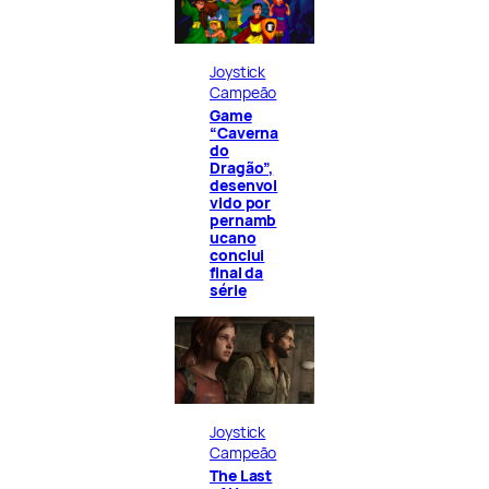
Joystick
Campeão
Game
“Caverna
do
Dragão”,
desenvol
vido por
pernamb
ucano
conclui
final da
série
Joystick
Campeão
The Last