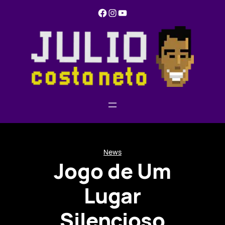
Pular
Facebook
Instagram
YouTube
para
o
conteúdo
News
Jogo de Um
Lugar
Silencioso