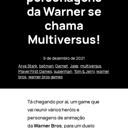
da Warner se
chama
Multiversus!
9 de dezembro de 2021
Arya Stark
, 
batman
, 
Garnet
, 
Jake
, 
multiversus
, 
Player First Games
, 
superman
, 
Tom & Jerry
, 
warner
bros
, 
warner bros games
Tá chegando por aí, um game que
vai reunir vários heróis e
personagens de animação
da
Warner Bros.
para um duelo