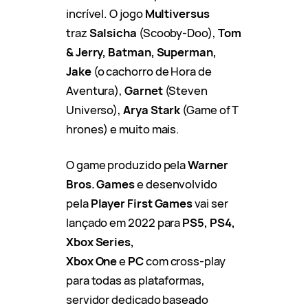
incrível.
O jogo
Multiversus
traz
Salsicha
(Scooby-Doo),
Tom
& Jerry, Batman, Superman,
Jake
(o cachorro de Hora de
Aventura),
Garnet
(Steven
Universo),
Arya Stark
(Game of T
hrones) e muito mais.
O game produzido pela
Warner
Bros. Games
e desenvolvido
pela
Player First Games
vai ser
lançado em 2022 para
PS5, PS4,
Xbox Series,
Xbox One
e
PC
com cross-play
para todas as plataformas,
servidor dedicado baseado