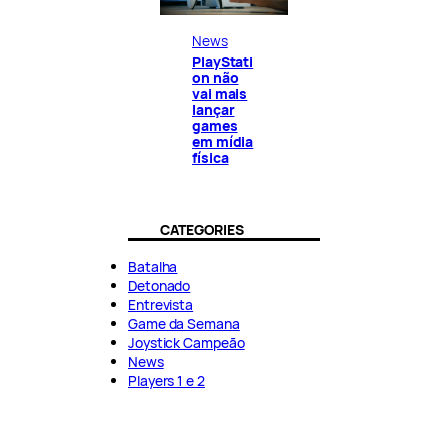
News
PlayStati
on não
vai mais
lançar
games
em mídia
física
CATEGORIES
Batalha
Detonado
Entrevista
Game da Semana
Joystick Campeão
News
Players 1 e 2