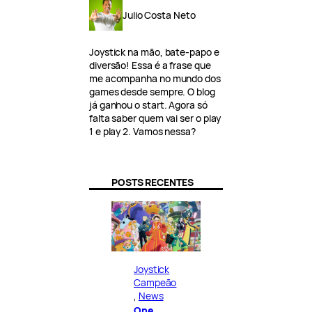
Julio Costa Neto
Joystick na mão, bate-papo e
diversão! Essa é a frase que
me acompanha no mundo dos
games desde sempre. O blog
já ganhou o start. Agora só
falta saber quem vai ser o play
1 e play 2. Vamos nessa?
POSTS RECENTES
Joystick
Campeão
, 
News
One