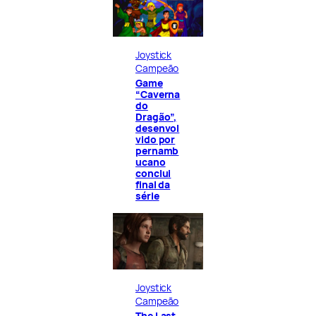
Joystick
Campeão
Game
“Caverna
do
Dragão”,
desenvol
vido por
pernamb
ucano
conclui
final da
série
Joystick
Campeão
The Last