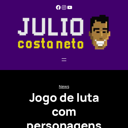
Pular
Facebook
Instagram
YouTube
para
o
conteúdo
News
Jogo de luta
com
personagens