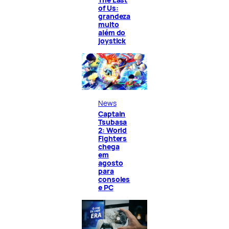
of Us:
grandeza
muito
além do
joystick
News
Captain
Tsubasa
2: World
Fighters
chega
em
agosto
para
consoles
e PC