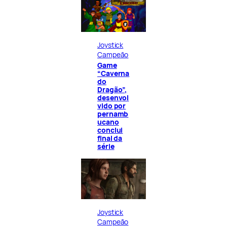
Joystick
Campeão
Game
“Caverna
do
Dragão”,
desenvol
vido por
pernamb
ucano
conclui
final da
série
Joystick
Campeão