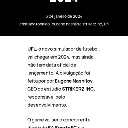
5 de janeiro de 2024
cristiano ronaldo
, 
eugene nashilov
, 
strikerz inc
, 
ufl
UFL
, o novo simulador de futebol,
vai chegar em 2024, mas ainda
não tem data oficial de
lançamento. A divulgação foi
feita por por
Eugene Nashilov
,
CEO do estúdio
STRIKERZ INC
,
responsável pelo
desenvolvimento.
O game vai ser o concorrente
direto do
EA Sports FC
e o