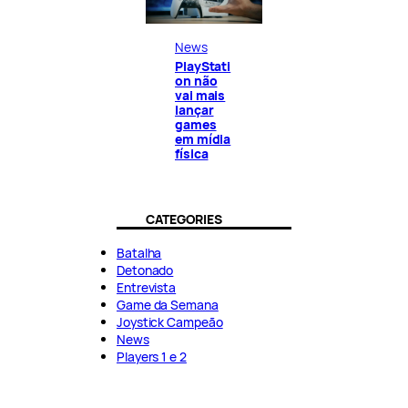
News
PlayStati
on não
vai mais
lançar
games
em mídia
física
CATEGORIES
Batalha
Detonado
Entrevista
Game da Semana
Joystick Campeão
News
Players 1 e 2