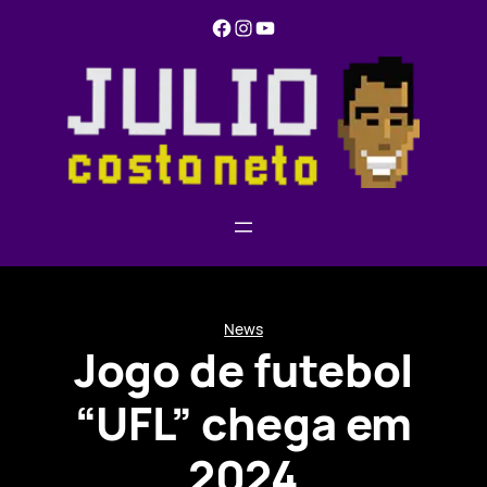
Pular
Facebook
Instagram
YouTube
para
o
conteúdo
News
Jogo de futebol
“UFL” chega em
2024