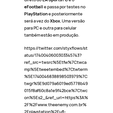
eFootball
e passa por testes no
PlayStation
e posteriormente
será a vez do
Xbox.
Uma versão
para PC e outra para celular
também estão em produção.
https://twitter.com/styxflows/st
atus/1740040600303345743?
ref_src=twsrc%5Etfw%7Ctwca
mp%5Etweetembed%7Ctwterm
%5E1740046838898503979%7C
twgr%5E9d079a6019ed5778b49
015f8af60c8a1e9f42bce%7Ctwc
on%5Es2_&ref_url=https%3A%
2F%2Fwww.theenemy.com.br%
2Fplaystation%2Fufl-