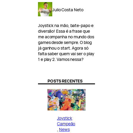
Julio Costa Neto
Joystick na mão, bate-papo e
diversão! Essa é a frase que
me acompanha no mundo dos
games desde sempre. O blog
já ganhou o start. Agora só
falta saber quem vai ser o play
1 e play 2. Vamos nessa?
POSTS RECENTES
Joystick
Campeão
, 
News