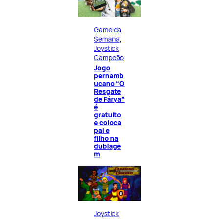
Game da
Semana
, 
Joystick
Campeão
Jogo
pernamb
ucano “O
Resgate
de Fárya”
é
gratuito
e coloca
pai e
filho na
dublage
m
Joystick