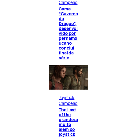
Campeão
Game
“Caverna
do
Dragão”,
desenvol
vido por
pernamb
ucano
conclui
final da
série
Joystick
Campeão
The Last
of Us:
grandeza
muito
além do
joystick