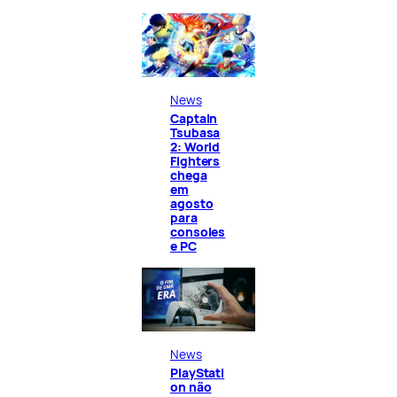
News
Captain
Tsubasa
2: World
Fighters
chega
em
agosto
para
consoles
e PC
News
PlayStati
on não