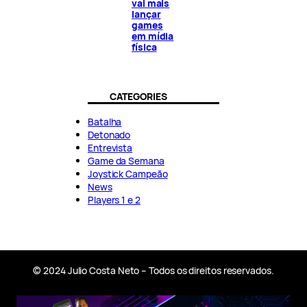
vai mais
lançar
games
em mídia
física
CATEGORIES
Batalha
Detonado
Entrevista
Game da Semana
Joystick Campeão
News
Players 1 e 2
© 2024 Julio Costa Neto – Todos os direitos reservados.