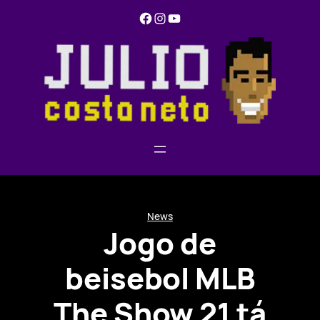
Pular
Facebook
Instagram
YouTube
para
o
conteúdo
News
Jogo de
beisebol MLB
The Show 21 tá