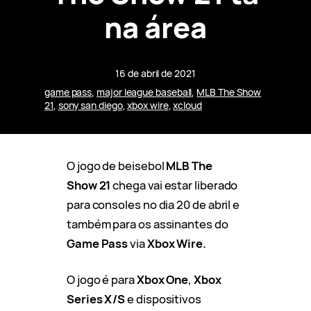
na área
16 de abril de 2021
game pass
, 
major league baseball
, 
MLB The Show
21
, 
sony san diego
, 
xbox wire
, 
xcloud
O jogo de beisebol
MLB The
Show 21
chega vai estar liberado
para consoles no dia 20 de abril e
também para os assinantes do
Game Pass
via
Xbox Wire.
O jogo é para
Xbox One
,
Xbox
Series X/S
e dispositivos