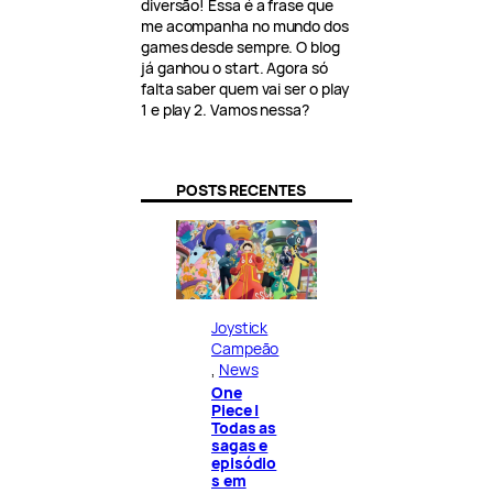
diversão! Essa é a frase que
me acompanha no mundo dos
games desde sempre. O blog
já ganhou o start. Agora só
falta saber quem vai ser o play
1 e play 2. Vamos nessa?
POSTS RECENTES
Joystick
Campeão
, 
News
One
Piece |
Todas as
sagas e
episódio
s em