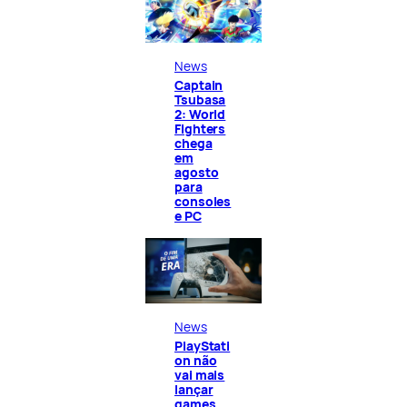
News
Captain
Tsubasa
2: World
Fighters
chega
em
agosto
para
consoles
e PC
News
PlayStati
on não
vai mais
lançar
games