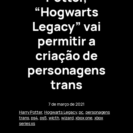
“Hogwarts
Legacy” vai
permitir a
criação de
personagens
trans
7 de março de 2021
Harry Potter
, 
Hogwarts Legacy
, 
pc
, 
personagens
trans
, 
ps4
, 
ps5
, 
wicth
, 
wizard
, 
xbox one
, 
xbox
series xs