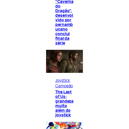
“Caverna
do
Dragão”,
desenvol
vido por
pernamb
ucano
conclui
final da
série
Joystick
Campeão
The Last
of Us:
grandeza
muito
além do
joystick