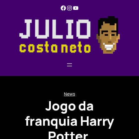
Pular
Facebook
Instagram
YouTube
para
o
conteúdo
News
Jogo da
franquia Harry
Potter,