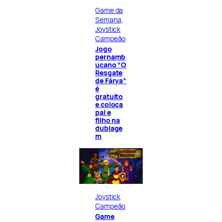
Game da
Semana
, 
Joystick
Campeão
Jogo
pernamb
ucano “O
Resgate
de Fárya”
é
gratuito
e coloca
pai e
filho na
dublage
m
Joystick
Campeão
Game