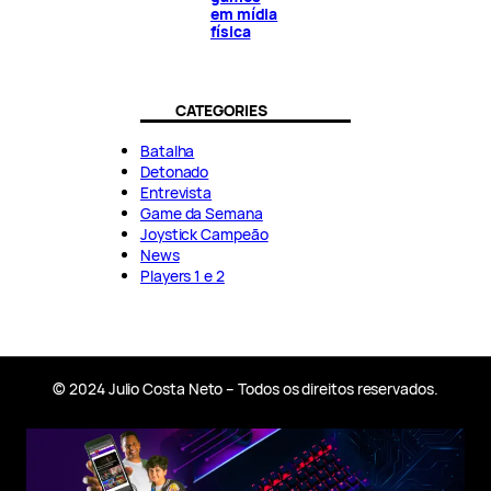
em mídia
física
CATEGORIES
Batalha
Detonado
Entrevista
Game da Semana
Joystick Campeão
News
Players 1 e 2
© 2024 Julio Costa Neto – Todos os direitos reservados.