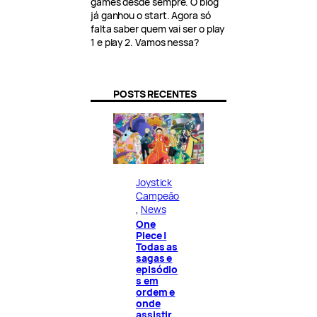
games desde sempre. O blog
já ganhou o start. Agora só
falta saber quem vai ser o play
1 e play 2. Vamos nessa?
POSTS RECENTES
Joystick
Campeão
, 
News
One
Piece |
Todas as
sagas e
episódio
s em
ordem e
onde
assistir