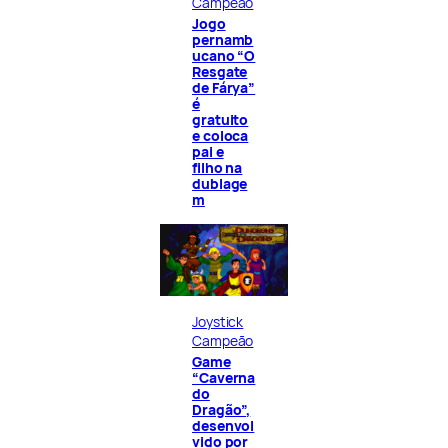
Campeão
Jogo
pernamb
ucano “O
Resgate
de Fárya”
é
gratuito
e coloca
pai e
filho na
dublage
m
Joystick
Campeão
Game
“Caverna
do
Dragão”,
desenvol
vido por