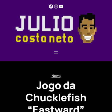
Pular
Facebook
Instagram
YouTube
para
o
conteúdo
News
Jogo da
Chucklefish
“Eastward”