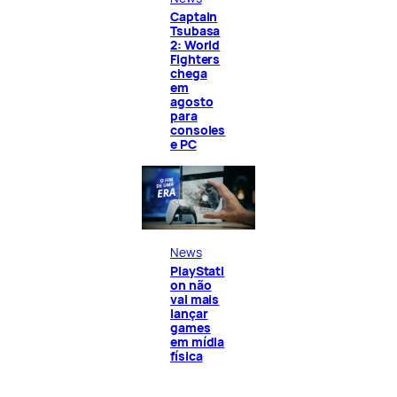
Captain
Tsubasa
2: World
Fighters
chega
em
agosto
para
consoles
e PC
News
PlayStati
on não
vai mais
lançar
games
em mídia
física