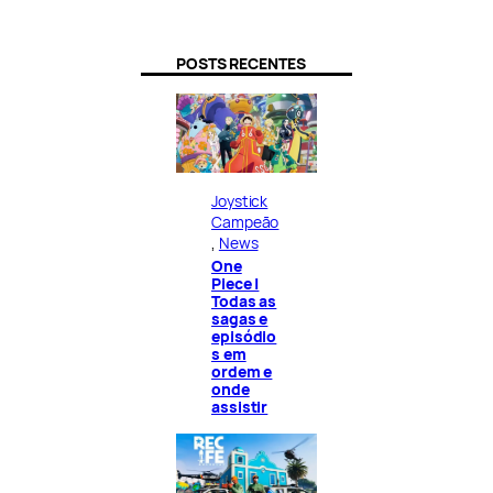
POSTS RECENTES
Joystick
Campeão
, 
News
One
Piece |
Todas as
sagas e
episódio
s em
ordem e
onde
assistir