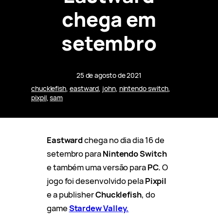
chega em
setembro
25 de agosto de 2021
chucklefish
, 
eastward
, 
john
, 
nintendo switch
, 
pixpil
, 
sam
Eastward
chega no dia dia 16 de
setembro para
Nintendo Switch
e também uma versão para
PC.
O
jogo foi desenvolvido pela
Pixpil
e a publisher
Chucklefish
, do
game
Stardew Valley.