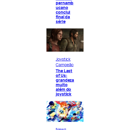
pernamb
ucano
conclui
final da
série
Joystick
Campeão
The Last
of Us:
grandeza
muito
além do
joystick
News