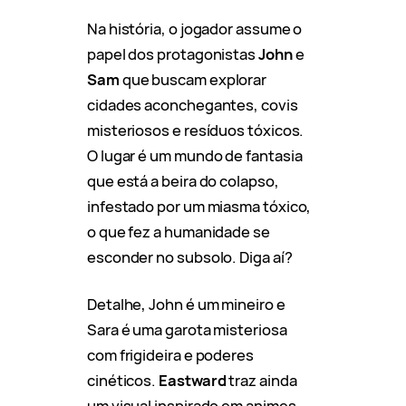
Na história, o jogador assume o
papel dos protagonistas
John
e
Sam
que buscam explorar
cidades aconchegantes, covis
misteriosos e resíduos tóxicos.
O lugar é um mundo de fantasia
que está a beira do colapso,
infestado por um miasma tóxico,
o que fez a humanidade se
esconder no subsolo. Diga aí?
Detalhe, John é um mineiro e
Sara é uma garota misteriosa
com frigideira e poderes
cinéticos.
Eastward
traz ainda
um visual inspirado em animes