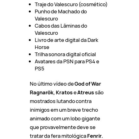
Traje do Valescuro (cosmético)
Punho de Machado do
Valescuro
Cabos das Lâminas do
Valescuro
Livro de arte digital da Dark
Horse
Trilha sonora digital oficial
Avatares da PSN para PS4 e
PS5
No último vídeo de
God of War
Ragnarök, Kratos
e
Atreus
são
mostrados lutando contra
inimigos em um breve trecho
animado com um lobo gigante
que provavelmente deve se
tratar da fera mitológica
Fenrir.