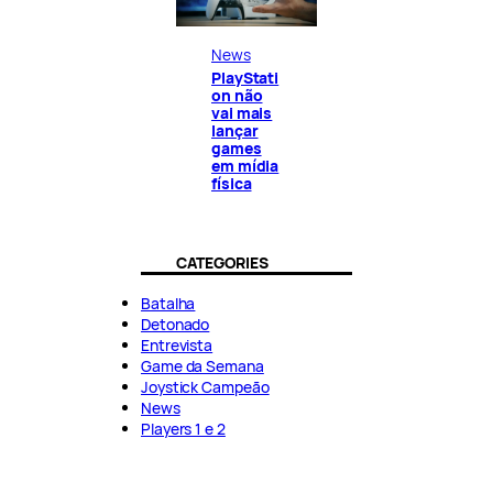
News
PlayStati
on não
vai mais
lançar
games
em mídia
física
CATEGORIES
Batalha
Detonado
Entrevista
Game da Semana
Joystick Campeão
News
Players 1 e 2