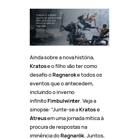
Ainda sobre a nova história,
Kratos
e o filho vão ter como
desafio o
Ragnarok
e todos os
eventos que o antecedem,
incluindo o inverno
infinito
Fimbulwinter
. Veja a
sinopse: “Junte-se a
Kratos
e
Atreus
em uma jornada mítica à
procura de respostas na
iminência do
Ragnarök.
Juntos,