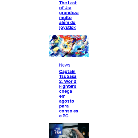
The Last
of Us:
grandeza
muito
além do
joystick
News
Captain
Tsubasa
2: World
Fighters
chega
em
agosto
para
consoles
e PC