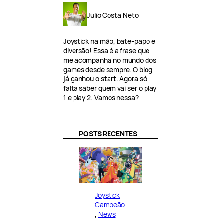
Julio Costa Neto
Joystick na mão, bate-papo e
diversão! Essa é a frase que
me acompanha no mundo dos
games desde sempre. O blog
já ganhou o start. Agora só
falta saber quem vai ser o play
1 e play 2. Vamos nessa?
POSTS RECENTES
Joystick
Campeão
, 
News