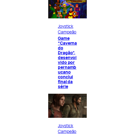
Joystick
Campeão
Game
“Caverna
do
Dragão”,
desenvol
vido por
pernamb
ucano
conclui
final da
série
Joystick
Campeão