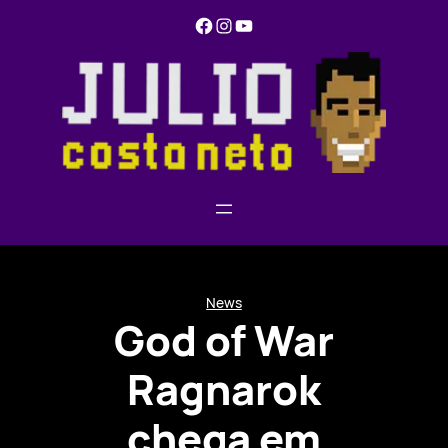
Pular
Facebook
Instagram
YouTube
para
o
conteúdo
News
God of War
Ragnarok
chega em