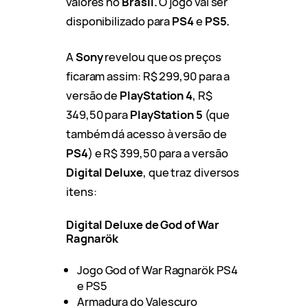
valores no
Brasil.
O jogo vai ser
disponibilizado para
PS4
e
PS5.
A
Sony
revelou que os preços
ficaram assim: R$ 299,90 para a
versão de
PlayStation 4
, R$
349,50 para
PlayStation 5
(que
também dá acesso à versão de
PS4
) e R$ 399,50 para a versão
Digital Deluxe
, que traz diversos
itens:
Digital Deluxe de God of War
Ragnarök
Jogo God of War Ragnarök PS4
e PS5
Armadura do Valescuro