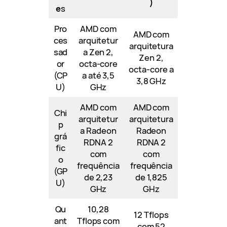
)
e
s
Pro
AMD com
AMD com
ces
arquitetur
arquitetura
sad
a Zen 2,
Zen 2,
or
octa-core
octa-core a
(CP
a até 3,5
3,8 GHz
U)
GHz
AMD com
AMD com
Chi
arquitetur
arquitetura
p
a Radeon
Radeon
grá
RDNA 2
RDNA 2
fic
com
com
o
frequência
frequência
(GP
de 2,23
de 1,825
U)
GHz
GHz
Qu
10,28
12 Tflops
ant
Tflops com
com 52