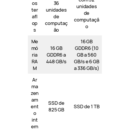
os
36
unidades
ter
unidades
de
afl
de
computaçã
op
computaç
o
s
ão
Me
16 GB
mó
16 GB
GDDR6 (10
ria
GDDR6 a
GB a 560
RA
448 GB/s
GB/s e 6 GB
M
a 336 GB/s)
Ar
ma
zen
am
SSD de
ent
SSD de 1 TB
825 GB
o
int
ern