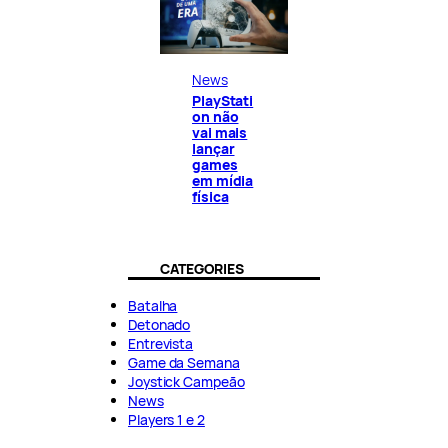
News
PlayStati
on não
vai mais
lançar
games
em mídia
física
CATEGORIES
Batalha
Detonado
Entrevista
Game da Semana
Joystick Campeão
News
Players 1 e 2