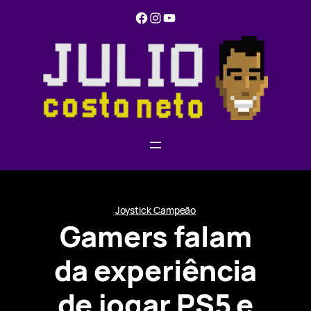
Pular
Facebook
Instagram
YouTube
para
o
conteúdo
Joystick Campeão
Gamers falam
da experiência
de jogar PS5 e