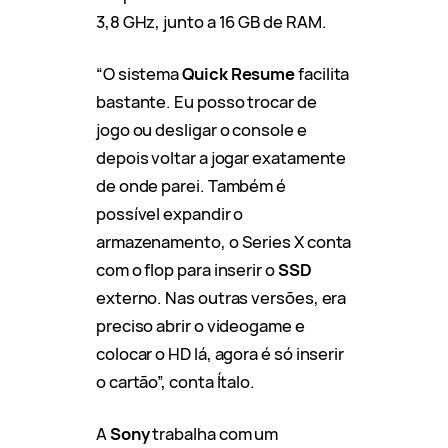
3,8 GHz, junto a 16 GB de RAM.
“O sistema
Quick Resume
facilita
bastante. Eu posso trocar de
jogo ou desligar o console e
depois voltar a jogar exatamente
de onde parei. Também é
possível expandir o
armazenamento, o Series X conta
com o flop para inserir o
SSD
externo. Nas outras versões, era
preciso abrir o videogame e
colocar o HD lá, agora é só inserir
o cartão”, conta Ítalo.
A
Sony
trabalha com um