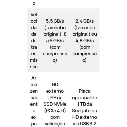
o
Vel
oci
5,5 GB/s
2,4 GB/s
da
(tamanho
(tamanho
de
original), 8
original) ou
de
a 9 GB/s
4,8 GB/s
tra
(com
(com
ns
compressã
compressã
mis
o)
o)
são
Ar
ma
HD
zen
externo
Placa
am
USB ou
opcional de
ent
SSD NVMe
1 TB da
o
(PCIe 4.0)
Seagate ou
ex
com
HD externo
pa
validação
via USB 3.2