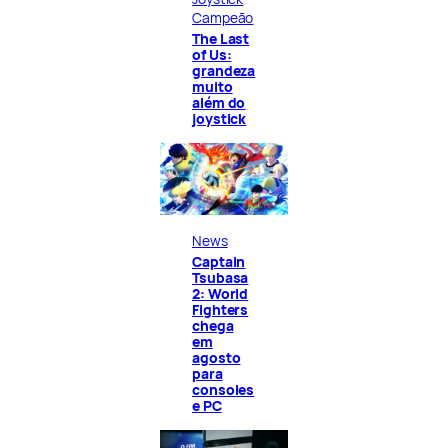
Campeão
The Last
of Us:
grandeza
muito
além do
joystick
News
Captain
Tsubasa
2: World
Fighters
chega
em
agosto
para
consoles
e PC