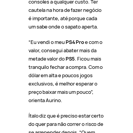
consoles a qualquer custo. Ter
cautela na hora de fazer negócio
é importante, até porque cada
um sabe onde o sapato aperta.
“Eu vendi o meu
PS4 Pro
e com o
valor, consegui abater mais da
metade valor do
PS5
. Ficou mais
tranquilo fechar a compra. Com o
dólar em alta e poucos jogos
exclusivos, é melhor esperar o
preço baixar mais um pouco”,
orienta Aurino.
Ítalo diz que é preciso estar certo
do quer para não correr o risco de
se arrepender depois. “Quem