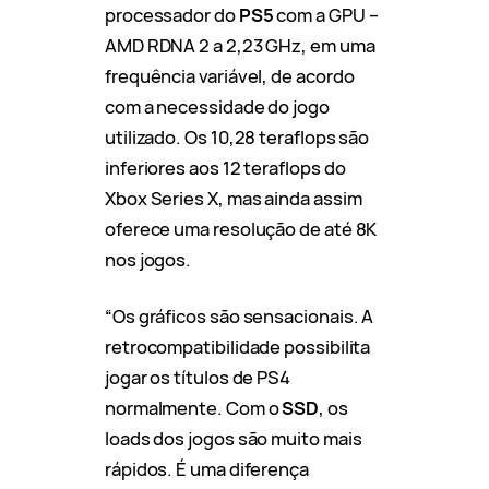
processador do
PS5
com a GPU –
AMD RDNA 2 a 2,23 GHz, em uma
frequência variável, de acordo
com a necessidade do jogo
utilizado. Os 10,28 teraflops são
inferiores aos 12 teraflops do
Xbox Series X, mas ainda assim
oferece uma resolução de até 8K
nos jogos.
“Os gráficos são sensacionais. A
retrocompatibilidade possibilita
jogar os títulos de PS4
normalmente. Com o
SSD
, os
loads dos jogos são muito mais
rápidos. É uma diferença