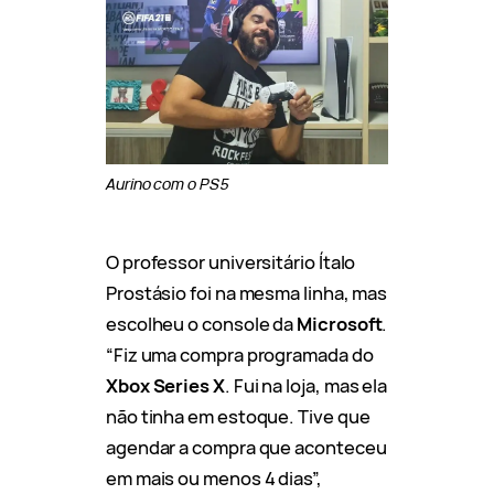
Aurino com o PS5
O professor universitário Ítalo
Prostásio foi na mesma linha, mas
escolheu o console da
Microsoft
.
“Fiz uma compra programada do
Xbox Series X
. Fui na loja, mas ela
não tinha em estoque. Tive que
agendar a compra que aconteceu
em mais ou menos 4 dias”,