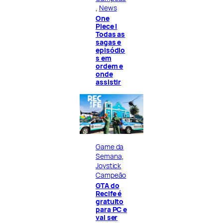
, 
News
One
Piece |
Todas as
sagas e
episódio
s em
ordem e
onde
assistir
Game da
Semana
, 
Joystick
Campeão
GTA do
Recife é
gratuito
para PC e
vai ser