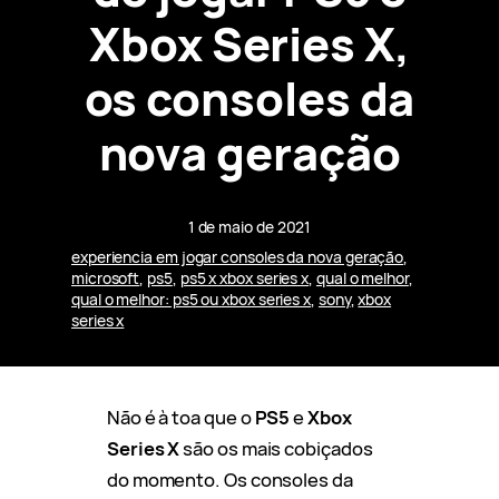
Xbox Series X,
os consoles da
nova geração
1 de maio de 2021
experiencia em jogar consoles da nova geração
, 
microsoft
, 
ps5
, 
ps5 x xbox series x
, 
qual o melhor
, 
qual o melhor: ps5 ou xbox series x
, 
sony
, 
xbox
series x
Não é à toa que o
PS5
e
Xbox
Series X
são os mais cobiçados
do momento. Os consoles da