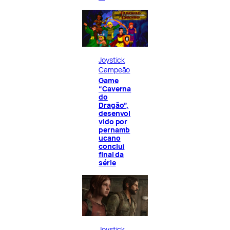
Joystick
Campeão
Game
“Caverna
do
Dragão”,
desenvol
vido por
pernamb
ucano
conclui
final da
série
Joystick