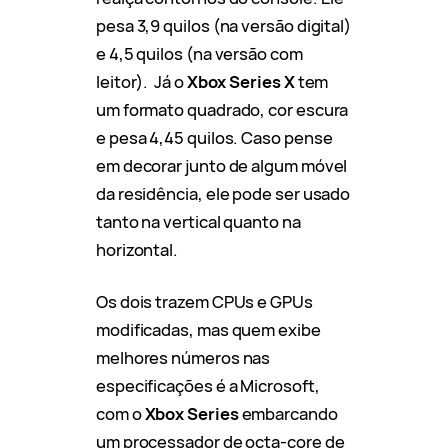
pesa 3,9 quilos (na versão digital)
e 4,5 quilos (na versão com
leitor). Já o
Xbox Series X
tem
um formato quadrado, cor escura
e pesa 4,45 quilos. Caso pense
em decorar junto de algum móvel
da residência, ele pode ser usado
tanto na vertical quanto na
horizontal.
Os dois trazem CPUs e GPUs
modificadas, mas quem exibe
melhores números nas
especificações é a Microsoft,
com o
Xbox Series
embarcando
um processador de octa-core de