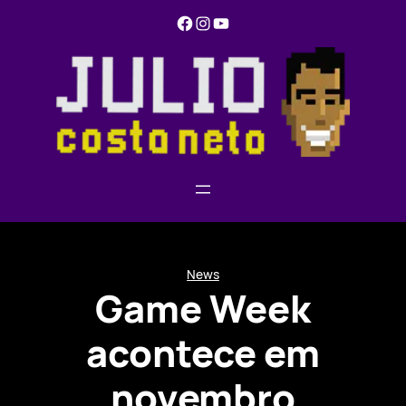
Pular
Facebook
Instagram
YouTube
para
o
conteúdo
News
Game Week
acontece em
novembro