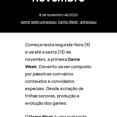
8 de novembro de 2020
game geek uninassau
, 
Game Week
, 
uninassau
Começa nesta segunda-feira (9)
e vai até a sexta (13) de
novembro, a primeira
Game
Week.
O evento vai ser composto
por palestras com vários
conteúdos e convidados
especiais. Desde a criação de
trilhas sonoras, produção e
evolução dos games.
O
Game Week
é uma realização