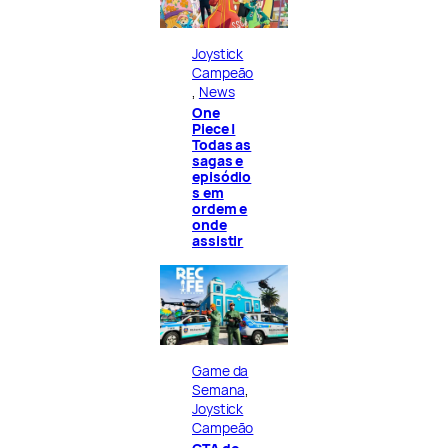
Joystick
Campeão
, 
News
One
Piece |
Todas as
sagas e
episódio
s em
ordem e
onde
assistir
Game da
Semana
, 
Joystick
Campeão