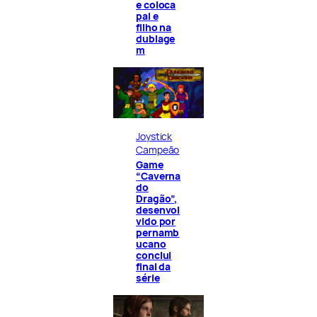
e coloca
pai e
filho na
dublage
m
Joystick
Campeão
Game
“Caverna
do
Dragão”,
desenvol
vido por
pernamb
ucano
conclui
final da
série