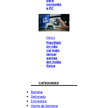
para
consoles
e PC
News
PlayStati
on não
vai mais
lançar
games
em mídia
física
CATEGORIES
Batalha
Detonado
Entrevista
Game da Semana