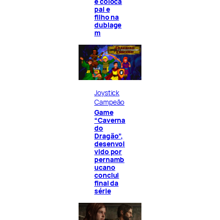
e coloca
pai e
filho na
dublage
m
Joystick
Campeão
Game
“Caverna
do
Dragão”,
desenvol
vido por
pernamb
ucano
conclui
final da
série