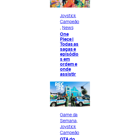
Joystick
Campeão
, 
News
One
Piece |
Todas as
sagas e
episódio
s em
ordem e
onde
assistir
Game da
Semana
, 
Joystick
Campeão
GTA do