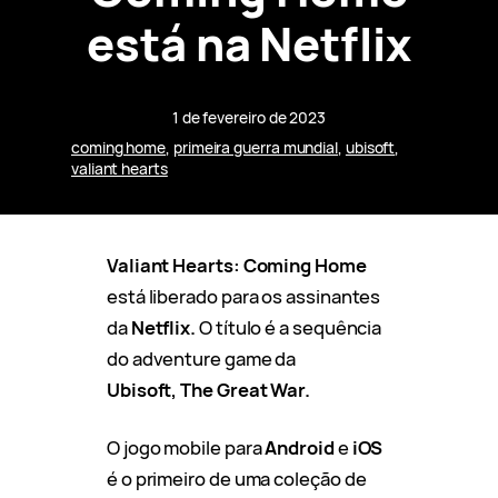
está na Netflix
1 de fevereiro de 2023
coming home
, 
primeira guerra mundial
, 
ubisoft
, 
valiant hearts
Valiant Hearts: Coming Home
está liberado para os assinantes
da
Netflix.
O título é a sequência
do adventure game da
Ubisoft, The Great War.
O jogo mobile para
Android
e
iOS
é o primeiro de uma coleção de