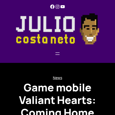
Pular
Facebook
Instagram
YouTube
para
o
conteúdo
News
Game mobile
Valiant Hearts:
Coming Home