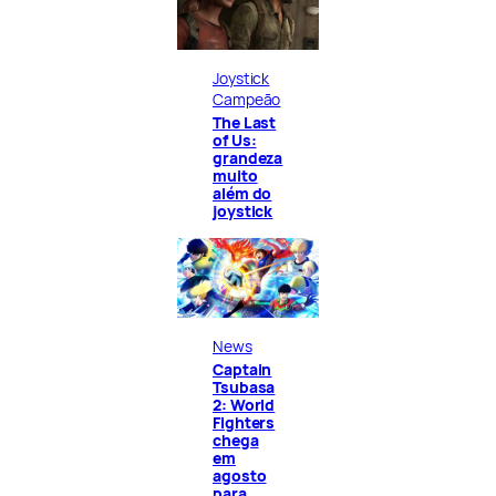
Joystick
Campeão
The Last
of Us:
grandeza
muito
além do
joystick
News
Captain
Tsubasa
2: World
Fighters
chega
em
agosto
para