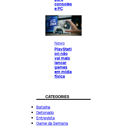
consoles
e PC
News
PlayStati
on não
vai mais
lançar
games
em mídia
física
CATEGORIES
Batalha
Detonado
Entrevista
Game da Semana