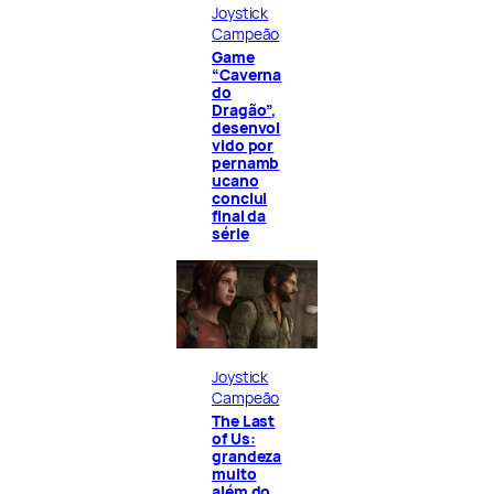
Joystick
Campeão
Game
“Caverna
do
Dragão”,
desenvol
vido por
pernamb
ucano
conclui
final da
série
Joystick
Campeão
The Last
of Us:
grandeza
muito
além do