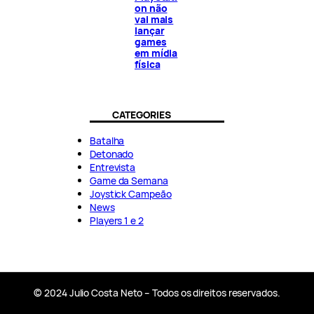
on não
vai mais
lançar
games
em mídia
física
CATEGORIES
Batalha
Detonado
Entrevista
Game da Semana
Joystick Campeão
News
Players 1 e 2
© 2024 Julio Costa Neto – Todos os direitos reservados.