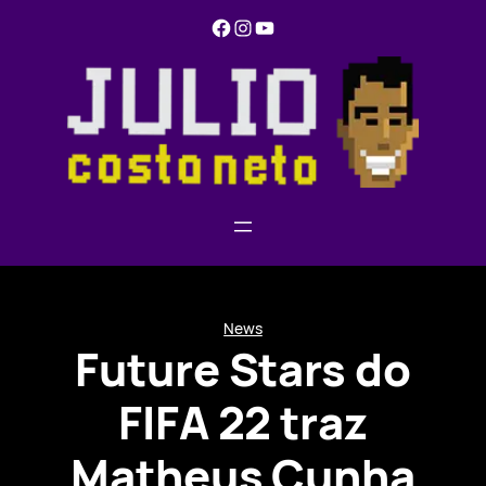
Pular
Facebook
Instagram
YouTube
para
o
conteúdo
News
Future Stars do
FIFA 22 traz
Matheus Cunha