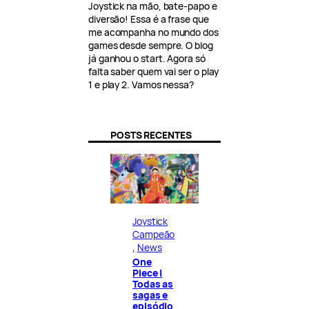
Joystick na mão, bate-papo e
diversão! Essa é a frase que
me acompanha no mundo dos
games desde sempre. O blog
já ganhou o start. Agora só
falta saber quem vai ser o play
1 e play 2. Vamos nessa?
POSTS RECENTES
Joystick
Campeão
, 
News
One
Piece |
Todas as
sagas e
episódio