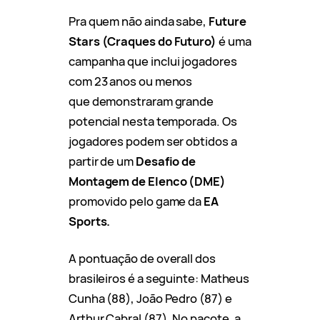
Pra quem não ainda sabe,
Future
Stars
(Craques do Futuro)
é uma
campanha que
inclui jogadores
com 23 anos ou menos
que demonstraram grande
potencial nesta temporada. Os
jogadores podem ser obtidos a
partir de um
Desafio de
Montagem de Elenco (DME)
promovido pelo game da
EA
Sports.
A pontuação de overall dos
brasileiros é a seguinte: Matheus
Cunha (88), João Pedro (87) e
Arthur Cabral (87). No pacote, a