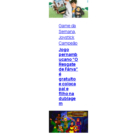
Game da
Semana
, 
Joystick
Campeão
Jogo
pernamb
ucano “O
Resgate
de Fárya”
é
gratuito
e coloca
pai e
filho na
dublage
m