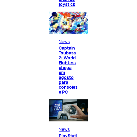
joystick
News
Captain
Tsubasa
2: World
Fighters
chega
em
agosto
para
consoles
e PC
News
PlayStati