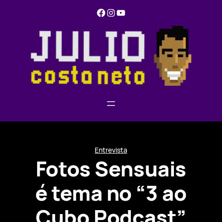
Pular
Facebook
Instagram
YouTube
para
o
conteúdo
Entrevista
Fotos Sensuais
é tema no “3 ao
Cubo Podcast”