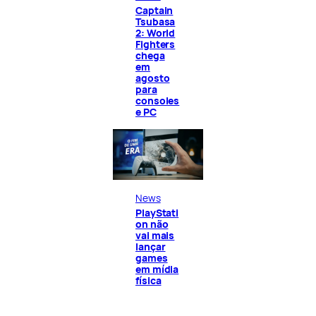
Captain
Tsubasa
2: World
Fighters
chega
em
agosto
para
consoles
e PC
News
PlayStati
on não
vai mais
lançar
games
em mídia
física