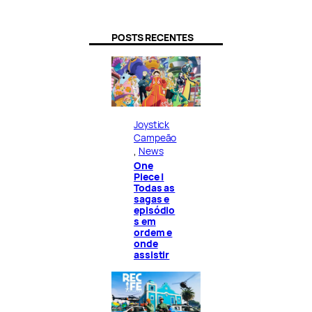
POSTS RECENTES
Joystick
Campeão
, 
News
One
Piece |
Todas as
sagas e
episódio
s em
ordem e
onde
assistir