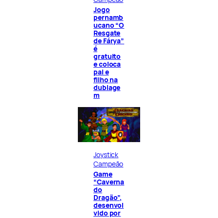
Jogo
pernamb
ucano “O
Resgate
de Fárya”
é
gratuito
e coloca
pai e
filho na
dublage
m
Joystick
Campeão
Game
“Caverna
do
Dragão”,
desenvol
vido por