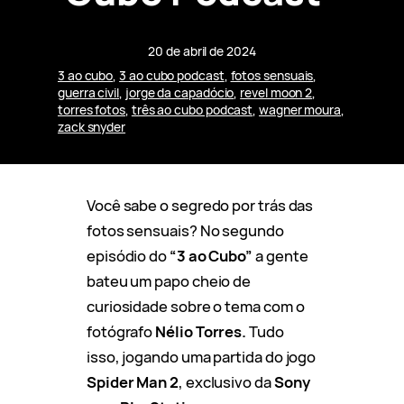
20 de abril de 2024
3 ao cubo
, 
3 ao cubo podcast
, 
fotos sensuais
, 
guerra civil
, 
jorge da capadócio
, 
revel moon 2
, 
torres fotos
, 
três ao cubo podcast
, 
wagner moura
, 
zack snyder
Você sabe o segredo por trás das
fotos sensuais? No segundo
episódio do
“3 ao Cubo”
a gente
bateu um papo cheio de
curiosidade sobre o tema com o
fotógrafo
Nélio Torres.
Tudo
isso, jogando uma partida do jogo
Spider Man 2
, exclusivo da
Sony