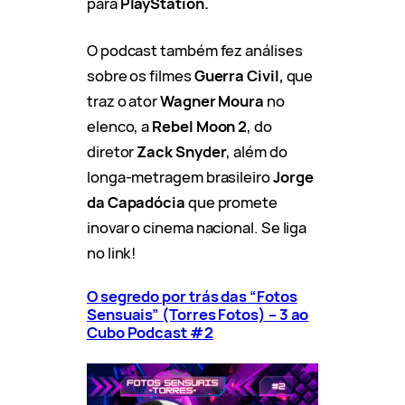
para
PlayStation.
O podcast também fez análises
sobre os filmes
Guerra Civil,
que
traz o ator
Wagner Moura
no
elenco, a
Rebel Moon 2
, do
diretor
Zack Snyder
, além do
longa-metragem brasileiro
Jorge
da Capadócia
que promete
inovar o cinema nacional. Se liga
no link!
O segredo por trás das “Fotos
Sensuais” (Torres Fotos) – 3 ao
Cubo Podcast #2