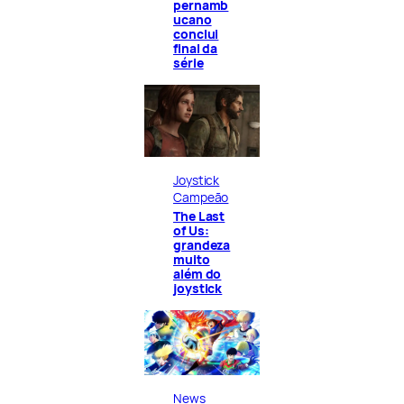
pernamb
ucano
conclui
final da
série
Joystick
Campeão
The Last
of Us:
grandeza
muito
além do
joystick
News