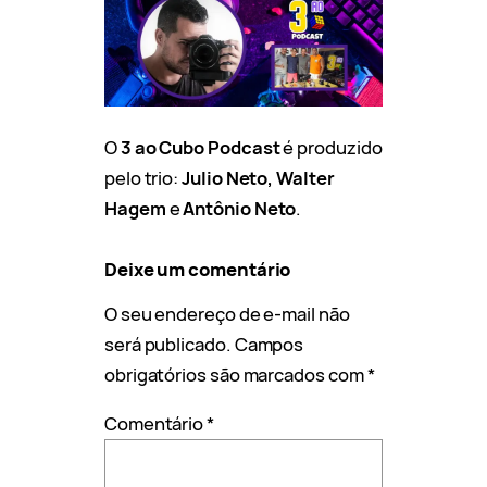
O
3 ao Cubo Podcast
é produzido
pelo trio:
Julio Neto, Walter
Hagem
e
Antônio Neto
.
Deixe um comentário
O seu endereço de e-mail não
será publicado.
Campos
obrigatórios são marcados com
*
Comentário
*