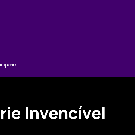
Campeão
rie Invencível