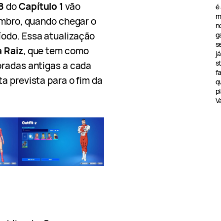
 8
do
Capítulo 1
vão
é
m
embro, quando chegar o
n
odo. Essa atualização
g
s
 Raiz
, que tem como
j
s
oradas antigas a cada
f
a prevista para o fim da
q
pl
V