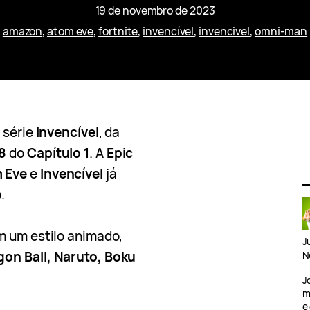
19 de novembro de 2023
amazon
, 
atom eve
, 
fortnite
, 
invencível
, 
invencivel
, 
omni-man
 série
Invencível
, da
8
do
Capítulo 1
. A
Epic
 Eve
e
Invencível
já
.
m um estilo animado,
J
gon Ball, Naruto, Boku
N
J
m
e