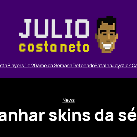
ista
Players 1 e 2
Game da Semana
Detonado
Batalha
Joystick 
News
ganhar skins da sé