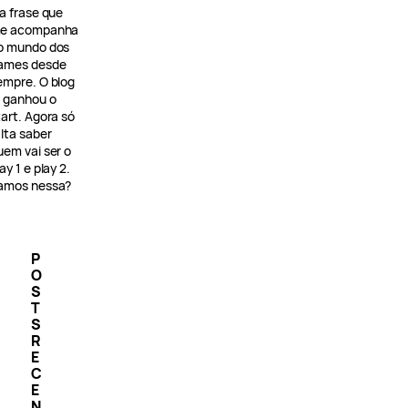
 a frase que
e acompanha
o mundo dos
ames desde
empre. O blog
á ganhou o
tart. Agora só
alta saber
uem vai ser o
ay 1 e play 2.
amos nessa?
P
O
S
T
S
R
E
C
E
N