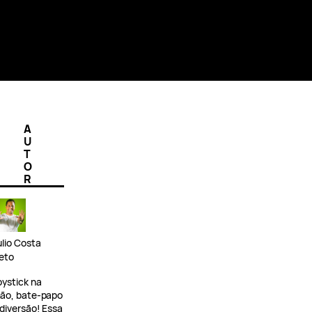
A
U
T
O
R
ulio Costa
eto
oystick na
ão, bate-papo
 diversão! Essa