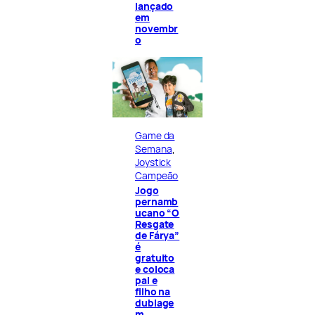
lançado
em
novembr
o
Game da
Semana
, 
Joystick
Campeão
Jogo
pernamb
ucano “O
Resgate
de Fárya”
é
gratuito
e coloca
pai e
filho na
dublage
m