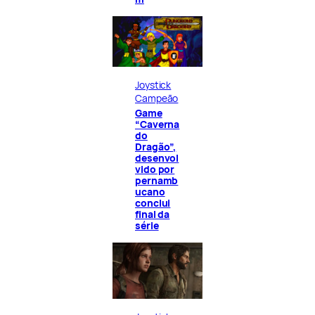
Joystick
Campeão
Game
“Caverna
do
Dragão”,
desenvol
vido por
pernamb
ucano
conclui
final da
série