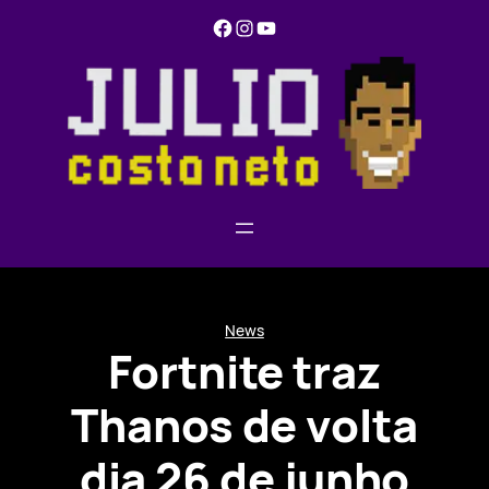
Pular
Facebook
Instagram
YouTube
para
o
conteúdo
News
Fortnite traz
Thanos de volta
dia 26 de junho