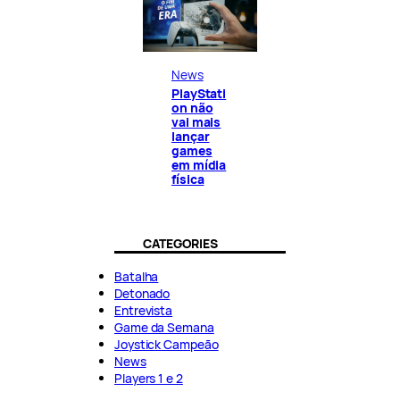
News
PlayStati
on não
vai mais
lançar
games
em mídia
física
CATEGORIES
Batalha
Detonado
Entrevista
Game da Semana
Joystick Campeão
News
Players 1 e 2