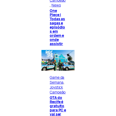
Campeão
, 
News
One
Piece |
Todas as
sagas e
episódio
s em
ordem e
onde
assistir
Game da
Semana
, 
Joystick
Campeão
GTA do
Recife é
gratuito
para PC e
vai ser