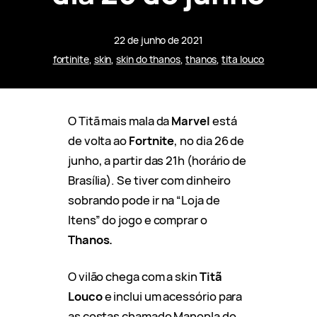
22 de junho de 2021
fortinite
, 
skin
, 
skin do thanos
, 
thanos
, 
tita louco
O Titã mais mala da
Marvel
está
de volta ao
Fortnite
, no dia 26 de
junho, a partir das 21h (horário de
Brasília). Se tiver com dinheiro
sobrando pode ir na “Loja de
Itens” do jogo e comprar o
Thanos.
O vilão chega com a skin
Titã
Louco
e inclui um acessório para
as costas chamado Manopla do