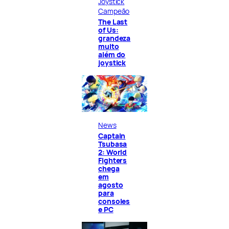
Joystick
Campeão
The Last
of Us:
grandeza
muito
além do
joystick
News
Captain
Tsubasa
2: World
Fighters
chega
em
agosto
para
consoles
e PC