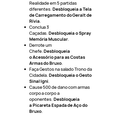
Realidade em 5 partidas
diferentes.
Desbloqueia a Tela
de Carregamento do Geralt de
Rívia
.
Conclua 3
Caçadas.
Desbloqueia o Spray
Memória Muscular
.
Derrote um
Chefe.
Desbloqueia
o Acessório para as Costas
Armas do Bruxo
.
Faça Gestos na salado Trono da
Cidadela.
Desbloqueia o Gesto
Sinal Igni
.
Cause 500 de dano com armas
corpo a corpo a
oponentes.
Desbloqueia
a Picareta Espada de Aço do
Bruxo
.