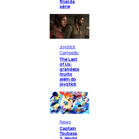
final da
série
Joystick
Campeão
The Last
of Us:
grandeza
muito
além do
joystick
News
Captain
Tsubasa
2: World