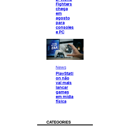
Fighters
chega
em
agosto
para
consoles
e PC
News
PlayStati
on não
vai mais
lançar
games
em mídia
física
CATEGORIES