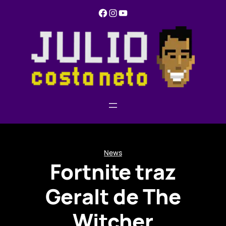
Pular
Facebook
Instagram
YouTube
para
o
conteúdo
News
Fortnite traz
Geralt de The
Witcher