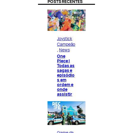
POSTS RECENTES
Joystick
Campeão
, 
News
One
Piece |
Todas as
sagas e
episódio
s em
ordem e
onde
assistir
Game da