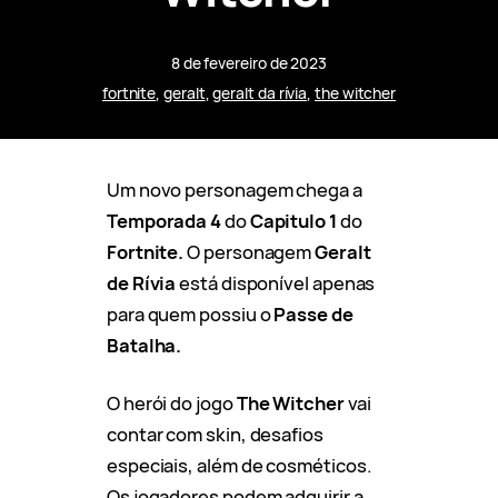
8 de fevereiro de 2023
fortnite
, 
geralt
, 
geralt da rívia
, 
the witcher
Um novo personagem chega a
Temporada 4
do
Capitulo 1
do
Fortnite.
O personagem
Geralt
de Rívia
está disponível apenas
para quem possiu o
Passe de
Batalha.
O herói do jogo
The Witcher
vai
contar com skin, desafios
especiais, além de cosméticos.
Os jogadores podem adquirir a