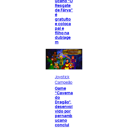
ucano “O
Resgate
de Fárya”
é
gratuito
e coloca
pai e
filho na
dublage
m
Joystick
Campeão
Game
“Caverna
do
Dragão”,
desenvol
vido por
pernamb
ucano
conclui